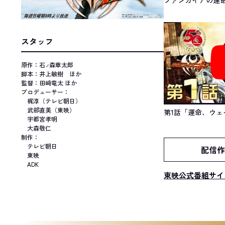
スタッフ
原作：石
森章太郎
ノ
脚本：井上敏樹 ほか
監督：田﨑竜太 ほか
プロデューサー：
梶淳（テレビ朝日）
武部直美（東映）
第1話「運命、ウェ
宇都宮孝明
大森敬仁
制作：
テレビ朝日
配信作
東映
ADK
東映公式番組サイ