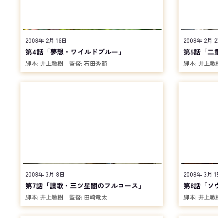
2008年 2月 16日
2008年 2月 
第4話「夢想・ワイルドブルー」
第5話「二
脚本:
井上敏樹
監督:
石田秀範
脚本:
井上敏
2008年 3月 8日
2008年 3月 1
第7話「讃歌・三ツ星闇のフルコース」
第8話「ソ
脚本:
井上敏樹
監督:
田崎竜太
脚本:
井上敏