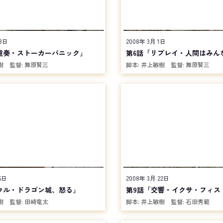
23日
2008年 3月 1日
重奏・ストーカーパニック」
第6話「リプレイ・人間はみん
樹
監督:
舞原賢三
脚本:
井上敏樹
監督:
舞原賢三
5日
2008年 3月 22日
ウル・ドラゴン城、怒る」
第9話「交響・イクサ・フィス
樹
監督:
田崎竜太
脚本:
井上敏樹
監督:
石田秀範