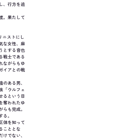
し、行方を追
渡。果たして
オリニストにし
気な女性、麻
うとする音也
る戦士である
れながらもゆ
ガイアとの戦
陰のある男、
族「ウルフェ
せるという目
を奪われたゆ
がらも完成。
する。
正体を知って
ることとな
だけでない、