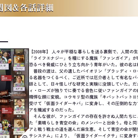
関図&各話詳細
【2008年】 人々が平穏な暮らしを送る裏側で、人間の
「ライフエナジー」を糧にする魔族「ファンガイア」が
恐るべき脅威にひとり立ち向かう青年がいた。彼の名は
普段の渡は、父の遺したバイオリン「ブラッディ・ロ
る名器をつくるべく、ご近所では厄介者として有名なバ
師として、日々怪しげな研究と実験に没頭していた。だ
ィ・ローズが独りでに奏でる音色に従いファンガイアの
精悍な顔に変貌。コウモリ型の魔族「キバットバットⅢ
受けて「仮面ライダーキバ」に変身し、その圧倒的な力
アを殲滅するのだった。
そんな彼が、ファンガイアの存在を許さぬ人間たちに
た「素晴らしき青空の会」のメンバーと出会う。母と同
アと戦う戦士の道を選んだ麻生恵。そして青空の会が開
サシステム」により、「仮面ライダーイクサ」に変身す