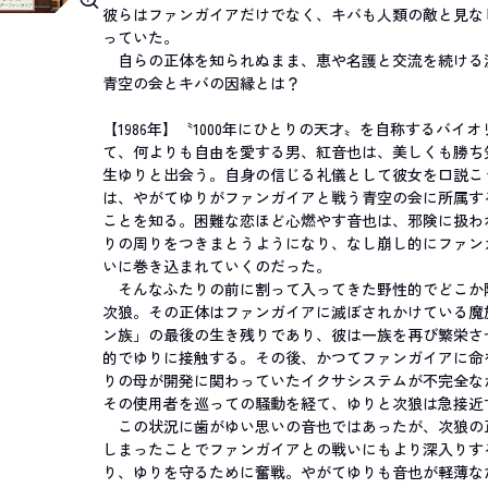
彼らはファンガイアだけでなく、キバも人類の敵と見な
っていた。
自らの正体を知られぬまま、恵や名護と交流を続ける
青空の会とキバの因縁とは？
【1986年】〝1000年にひとりの天才〟を自称するバイ
て、何よりも自由を愛する男、紅音也は、美しくも勝ち
生ゆりと出会う。自身の信じる礼儀として彼女を口説こ
は、やがてゆりがファンガイアと戦う青空の会に所属す
ことを知る。困難な恋ほど心燃やす音也は、邪険に扱わ
りの周りをつきまとうようになり、なし崩し的にファン
いに巻き込まれていくのだった。
そんなふたりの前に割って入ってきた野性的でどこか
次狼。その正体はファンガイアに滅ぼされかけている魔
ン族」の最後の生き残りであり、彼は一族を再び繁栄さ
的でゆりに接触する。その後、かつてファンガイアに命
りの母が開発に関わっていたイクサシステムが不完全な
その使用者を巡っての騒動を経て、ゆりと次狼は急接近
この状況に歯がゆい思いの音也ではあったが、次狼の
しまったことでファンガイアとの戦いにもより深入りす
り、ゆりを守るために奮戦。やがてゆりも音也が軽薄な