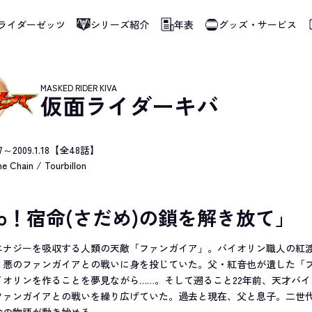
ライダーゼッツ
シリーズ紹介
年表
グッズ・サービス
使用しています。指定した言語に切り替わらないページは、ブラウザの翻訳機能をご
MASKED RIDER KIVA
仮面ライダーキバ
.27～2009.1.18【全48話】
e Chain / Tourbillon
 up！宿命(さだめ)の鎖を解き放て」
エナジーを吸収する人類の天敵「ファンガイア」。バイオリン職人の紅
、悪のファンガイアとの戦いに身を投じていた。父・紅音也が遺した「
イオリンを作ることを夢見ながら……。そして遡ること22年前、天才バ
ファンガイアとの戦いを繰り広げていた。過去と現在、父と息子。二世
命の物語が動き始める。