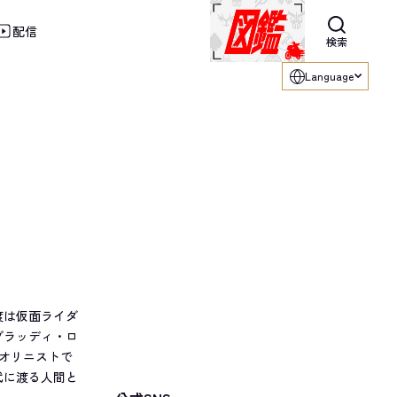
配信
利用ください。
検索
Language
渡は仮面ライダ
ブラッディ・ロ
イオリニストで
代に渡る人間と