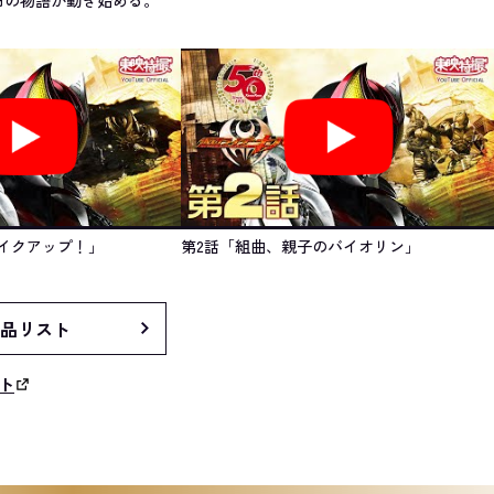
イクアップ！」
第2話「組曲、親子のバイオリン」
品リスト
ト