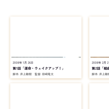
2008年 1月 26日
2008年 2月 
第1話「運命・ウェイクアップ！」
第2話「組
脚本:
井上敏樹
監督:
田﨑竜太
脚本:
井上敏