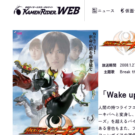
ニュース
仮面
当サイトでは、機械的な自動翻訳サービスを
2008.1
放送期間
Break th
主題歌
「Wake
人間の持つライフ
ーキバへと変身し
ーズ」を超えるバ
ある音也もまた、
ファンガイアの運