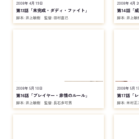
2008年 4月 19日
2008年 4月 
第13話「未完成・ダディ・ファイト」
第14話「
脚本:
井上敏樹
監督:
田村直己
脚本:
井上敏
2008年 5月 10日
2008年 5月 1
第16話「プレイヤー・非情のルール」
第17話「
脚本:
井上敏樹
監督:
長石多可男
脚本:
米村正