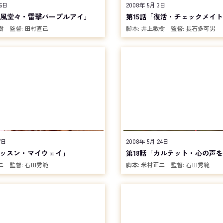
26日
2008年 5月 3日
威風堂々・雷撃パープルアイ」
第15話「復活・チェックメイ
樹
監督:
田村直己
脚本:
井上敏樹
監督:
長石多可男
7日
2008年 5月 24日
レッスン・マイウェイ」
第18話「カルテット・心の声
二
監督:
石田秀範
脚本:
米村正二
監督:
石田秀範