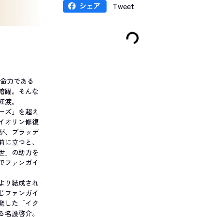
Tweet
生命力である
暗躍。そんな
紅渡。
ーズ」を超え
イオリン修復
が、ブラッデ
前に立つと、
世」の助力を
でファンガイ
より結成され
じファンガイ
発した「イク
る名護啓介。