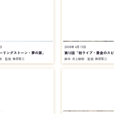
5日
2008年 4月 12日
ローリングストーン・夢の扉」
第12話「初ライブ・黄金のス
樹
監督:
舞原賢三
脚本:
井上敏樹
監督:
舞原賢三