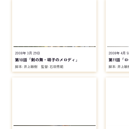
2008年 3月 29日
2008年 4月 
第10話「剣の舞・硝子のメロディ」
第11話「
脚本:
井上敏樹
監督:
石田秀範
脚本:
井上敏