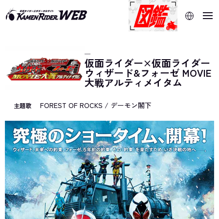
当サイトでは、機械的な自動翻訳サービスを使用していま
す。指定した言語に切り替わらないページは、ブラウザの翻
訳機能をご利用ください。
─
仮面ライダー×仮面ライダー
ウィザード&フォーゼ MOVIE
大戦アルティメイタム
FOREST OF ROCKS / デーモン閣下
主題歌