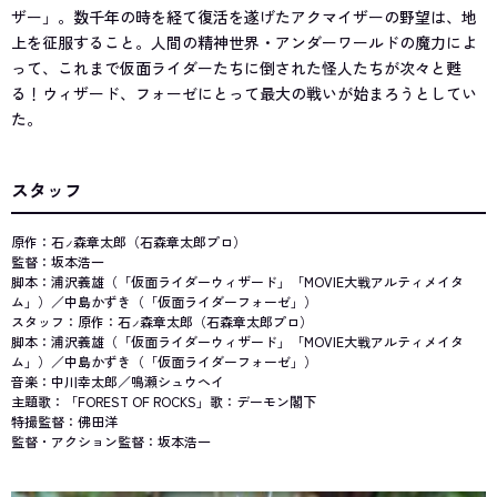
ザー」。数千年の時を経て復活を遂げたアクマイザーの野望は、地
上を征服すること。人間の精神世界・アンダーワールドの魔力によ
って、これまで仮面ライダーたちに倒された怪人たちが次々と甦
る！ウィザード、フォーゼにとって最大の戦いが始まろうとしてい
た。
スタッフ
原作：石
森章太郎（石森章太郎プロ）
ノ
監督：坂本浩一
脚本：浦沢義雄（「仮面ライダーウィザード」「MOVIE大戦アルティメイタ
ム」）／中島かずき（「仮面ライダーフォーゼ」）
スタッフ：原作：石
森章太郎（石森章太郎プロ）
ノ
脚本：浦沢義雄（「仮面ライダーウィザード」「MOVIE大戦アルティメイタ
ム」）／中島かずき（「仮面ライダーフォーゼ」）
音楽：中川幸太郎／鳴瀬シュウヘイ
主題歌：「FOREST OF ROCKS」歌：デーモン閣下
特撮監督：佛田洋
監督・アクション監督：坂本浩一