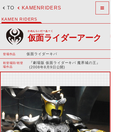
TOP
KAMENRIDERS
KAMEN RIDERS
かめんらいだーあーく
仮面ライダーアーク
仮面ライダーキバ
登場作品
『劇場版 仮面ライダーキバ 魔界城の王』
初登場回/初登
場作品
(2008年8月9日公開)