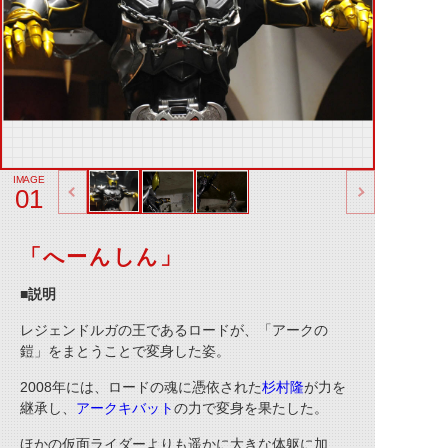
01
「へーんしん」
■説明
レジェンドルガの王であるロードが、「アークの
鎧」をまとうことで変身した姿。
2008
年には、ロードの魂に憑依された
杉村隆
が力を
継承し、
アークキバット
の力で変身を果たした。
ほかの仮面ライダーよりも遥かに大きな体躯に加