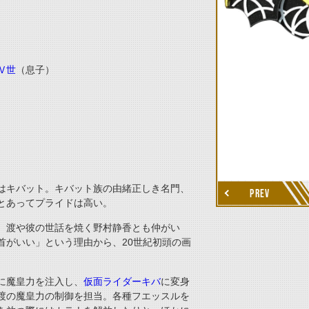
Ⅳ世
（息子）
thumbnail Next
はキバット。キバット族の由緒正しき名門、
PREV
とあってプライドは高い。
、渡や彼の世話を焼く野村静香とも仲がい
首がいい」という理由から、
20
世紀初頭の画
に魔皇力を注入し、
仮面ライダーキバ
に変身
渡の魔皇力の制御を担当。各種フエッスルを