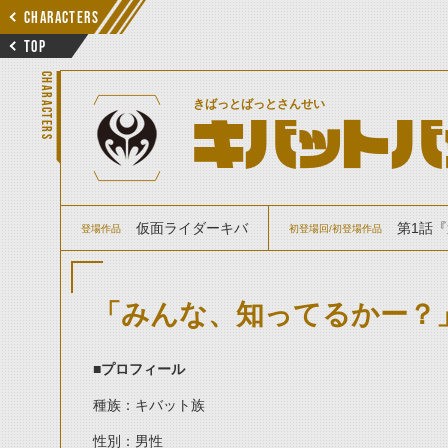
CHARACTERS
TOP
CHARACTERS
きばっとばっとさんせい
キバットバ
仮面ライダーキバ
第1話『
登場作品
初登場回/初登場作品
「みんな、知ってるかー？
■プロフィール
種族：キバット族
性別：男性