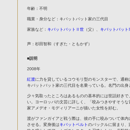
年齢：不明
職業・身分など：キバットバット家の三代目
家族など：
キバットバットⅡ世
（父）、
キバットバット
声：杉田智和（すぎた・ともかず）
■説明
2008
年
紅渡
に力を貸しているコウモリ型のモンスターで、通称
キバットバット家の三代目を名乗っている。名門の出身
少々気取ったところはあるものの基本的には世話好きで
い。ヨーロッパの文芸に詳しく、「咬みつきやすそうな
家アメデオ・モディリアーニが描いた女性を好む。
渡がファンガイアと戦う際は、彼の手に咬みついて体内
させる。変身後は
キバットベルト
のバックルに留まり、