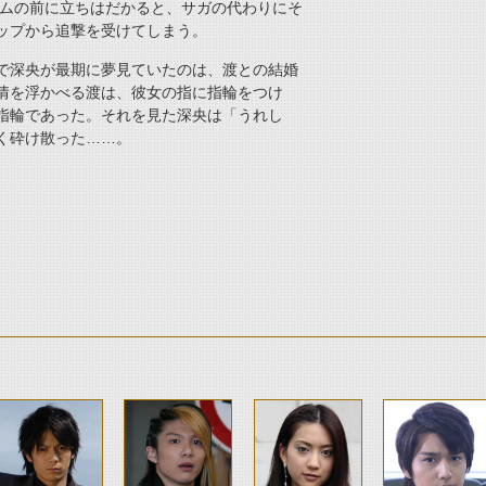
ームの前に立ちはだかると、サガの代わりにそ
ップから追撃を受けてしまう。
で深央が最期に夢見ていたのは、渡との結婚
情を浮かべる渡は、
彼女の
指に指輪をつけ
指輪であった。それを見た
深央は
「うれし
く砕け散った……。