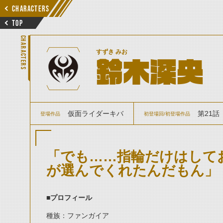
CHARACTERS
TOP
CHARACTERS
すずき みお
鈴木深央
仮面ライダーキバ
第21話
登場作品
初登場回/初登場作品
「でも……指輪だけはして
が選んでくれたんだもん」
■プロフィール
種族：ファンガイア