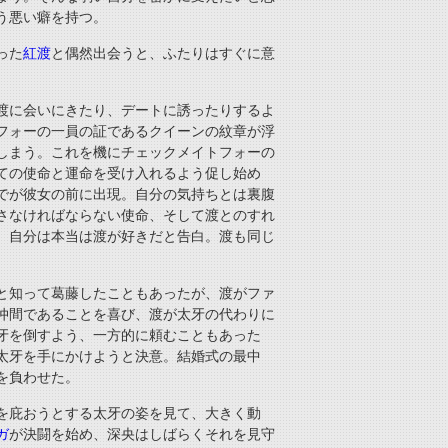
う悪い癖を持つ。
った
紅渡
と偶然出会うと、ふたりはすぐに意
渡に会いにきたり、デートに誘ったりするよ
フォーの一員の証であるクイーンの紋章が浮
しまう。これを機にチェックメイトフォーの
ての使命と運命を受け入れるよう促し始め
でが彼女の前に出現。自分の気持ちとは裏腹
さなければならない使命、そして渡とのすれ
、自分は本当は渡が好きだと告白。渡も同じ
と知って葛藤したこともあったが、渡がファ
仲間であることを喜び、渡が太牙の代わりに
牙を倒すよう、一方的に頼むこともあった
太牙を手にかけようと決意。結婚式の最中
を負わせた。
を庇おうとする太牙の姿を見て、大きく動
ガ
が決闘を始め、深央はしばらくそれを見守