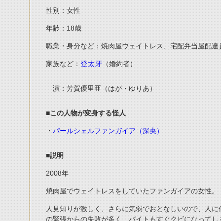
性別：女性
年齢：
18
歳
職業・身分など：焼肉屋ウェイトレス、宅配弁当屋配達
家族など：
（婚約者）
登太牙
演：芳賀優里亜（はが・ゆりあ）
■この人物が変身する怪人
・
パールシェルファンガイア（深央）
■説明
2008
年
焼肉屋でウェイトレスをしていたファンガイアの女性。
人見知りが激しく、さらに気弱でおとなしいので、人に
の緊張からの失敗が多く、バイトもすぐクビになってし