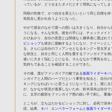
っているが、どうせまたダメだとすぐ弱気になってしま
同様の性格で、かつ自分を変えたいという同じ目標を持
気投合し惹かれ合うようになった。
やがて彼女のなかで渡への想いは大きくなり、自分から
うになる。そんな矢先、彼女の手には、チェックメイト
かびあがり、自分の意思とは関係なく継承者に選ばれて
ビショップ
も彼女に接触するようになり、クイーンとし
る。さらには自分のフィアンセとなるキング＝
登太牙
ま
な状況と、自分と同じく人間を愛するファンガイアを倒
違いに大きく悩むことになる。そんななかで勇気を出し
気持ちであることを確認することができた。
その後、渡がファンガイアの敵である
仮面ライダーキバ
ンガイアと人間のハーフだという事実を知ると、自分の
キングになればいいと思うようになってしまう。渡に太
が、なかなか状況が進展しないため、鈴木深央は自分で
に、太牙の腹部をファンガイア態の鋭い手で刺し、重傷
ところが、立ちはだかるビショップに対し、必死で深央
揺。結果、
キバ エンペラーフォーム
と
仮面ライダーサ