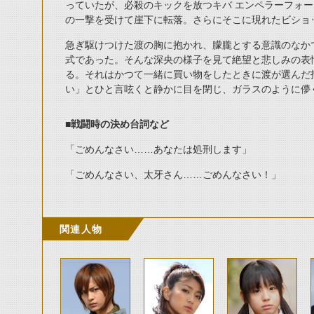
っていたが、必殺のキックを放つキバ エンペラーフォ
の一撃を受けて崖下に転落。さらにそこに現れたビショ
急ぎ駆けつけた渡の胸に抱かれ、朦朧とする意識のなか
式であった。そんな
深央の様子を見て
絶望と悲しみの表
る。それはかつて一緒に買い物をしたときに渡が選んだ
い」とひと言呟くと静かに目を閉じ、ガラスのように儚
■戦闘時の決め台詞など
「ごめんなさい……あなたは処刑します」
「ごめんなさい、太牙さん……ごめんなさい！」
関連人物