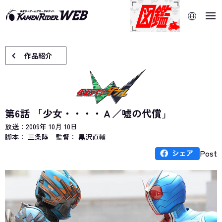
当サイトでは、機械的な自動翻訳サービスを使用していま
す。指定した言語に切り替わらないページは、ブラウザの翻
訳機能をご利用ください。
作品紹介
第6話 「少女・・・・Ａ／嘘の代償」
放送：
2009年 10月 10日
脚本： 三条陸
監督： 黒沢直輔
Post