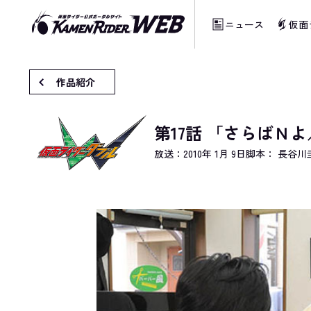
ニュース
仮面
当サイトでは、機械的な自動翻訳サービスを
作品紹介
第17話 「さらばＮ
放送：
2010年 1月 9日
脚本： 長谷川