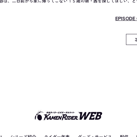
容は、二日前から家に帰ってこない１５歳の娘・茜を探してほしい、と
EPISODE 
ツ
シリーズ紹介
ライダー年表
グッズ・サービス
配信