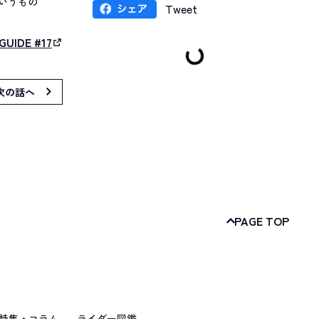
いうもの
Tweet
GUIDE #17
次の話へ
PAGE TOP
特集・コラム
ライダー図鑑