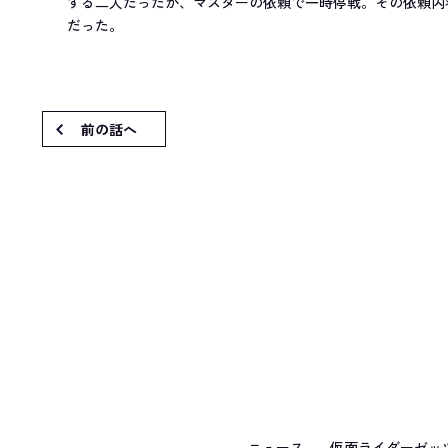
する二人だったが、マスターの依頼で一時停戦。その依頼内
だった。
前の話へ
ニュース
仮面ライダーゼッ