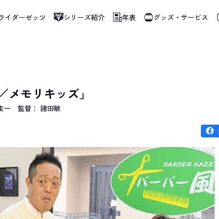
ライダーゼッツ
シリーズ紹介
年表
グッズ・サービス
使用しています。指定した言語に切り替わらないページは、ブラウザの翻訳機能をご
よ／メモリキッズ」
圭一
監督： 諸田敏