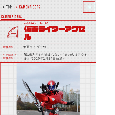
TOP
KAMENRIDERS
KAMEN RIDERS
かめんらいだーあくせる
仮面ライダーアクセ
ル
仮面ライダーW
登場作品
第19話『Ｉが止まらない／奴の名はアクセ
初登場回/初
登場作品
ル』(2010年1月24日放送)