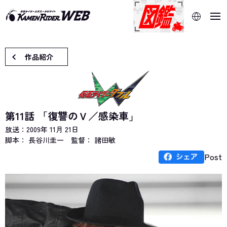
当サイトでは、機械的な自動翻訳サービスを使用していま
す。指定した言語に切り替わらないページは、ブラウザの翻
訳機能をご利用ください。
作品紹介
第11話 「復讐のＶ／感染車」
放送：
2009年 11月 21日
脚本： 長谷川圭一
監督： 諸田敏
Post