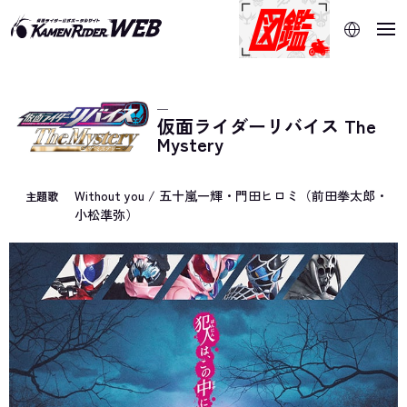
当サイトでは、機械的な自動翻訳サービスを使用していま
す。指定した言語に切り替わらないページは、ブラウザの翻
訳機能をご利用ください。
─
仮面ライダーリバイス The
Mystery
Without you / 五十嵐一輝・門田ヒロミ（前田拳太郎・
主題歌
小松準弥）