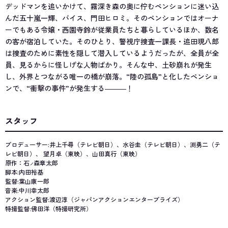
デッドマンを追いかけて、霧深き森の奥に佇むペンションに迷い込
んだ五十嵐一輝、バイス、門田ヒロミ。そのペンションではオーナ
ーでもある令嬢・西園寺鈴が従業員たちと暮らしているほか、数名
の客が宿泊していた。そのひとり、警視庁捜査一課長・追田現八郎
は捜査のために素性を隠して潜入しているようだったが、全員が全
員、見るからに怪しげな人物ばかり。そんな中、土砂崩れが発生
し、外界とつながる唯一の橋が崩落。“陸の孤島”と化したペンショ
ンで、“衝撃の事件”が発生する―――！
スタッフ
プロデューサー:井上千尋（テレビ朝日）、水谷圭（テレビ朝日）、渕勇二（テ
レビ朝日）、 望月卓（東映）、山田真行（東映）
原作：石
森章太郎
ノ
脚本:内田裕基
監督:葉山康一郎
音楽:中川幸太郎
アクション監督:渡辺淳（ジャパンアクションエンタープライズ）
特撮監督:佛田洋（特撮研究所）