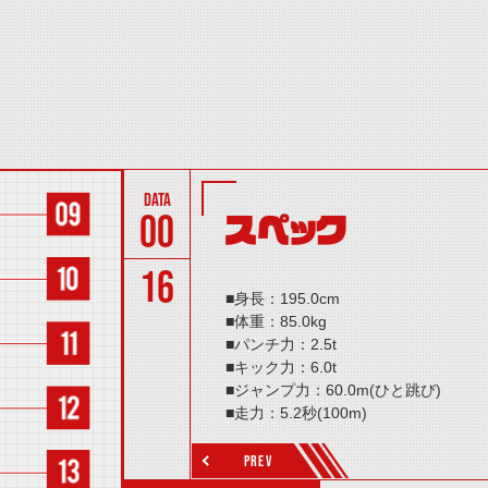
00
スペック
16
■身長：195.0cm
■体重：85.0kg
■パンチ力：2.5t
■キック力：6.0t
■ジャンプ力：60.0m(ひと跳び)
■走力：5.2秒(100m)
■必殺技：ジョーカーエクストリーム(破壊
PREV