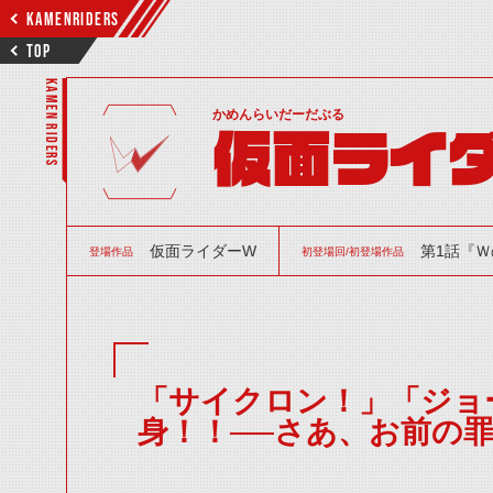
KAMENRIDERS
TOP
KAMEN RIDERS
かめんらいだーだぶる
仮面ライ
仮面ライダーW
第1話『Ｗ
登場作品
初登場回/初登場作品
「サイクロン！」「ジョ
身！！──さあ、お前の