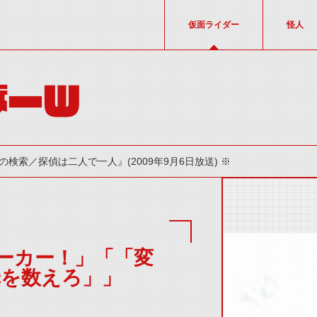
仮面ライダー
怪人
ダーW
の検索／探偵は二人で一人』(2009年9月6日放送) ※
ーカー！」「「変
罪を数えろ」」
thumbnail Prev