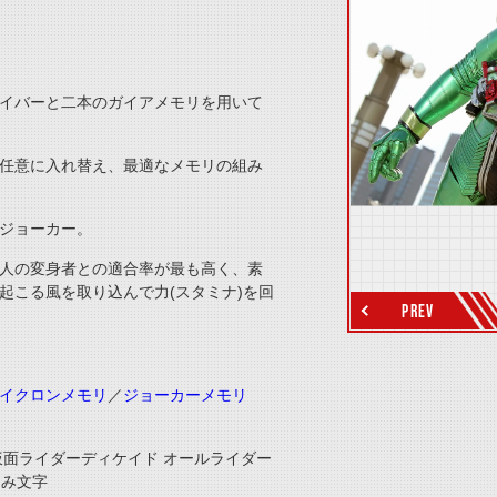
イバーと二本のガイアメモリを用いて
任意に入れ替え、最適なメモリの組み
ジョーカー。
thumbnail Next
人の変身者との適合率が最も高く、素
起こる風を取り込んで力(スタミナ)を回
PREV
イクロンメモリ
／
ジョーカーメモリ
仮面ライダーディケイド オールライダー
囲み文字