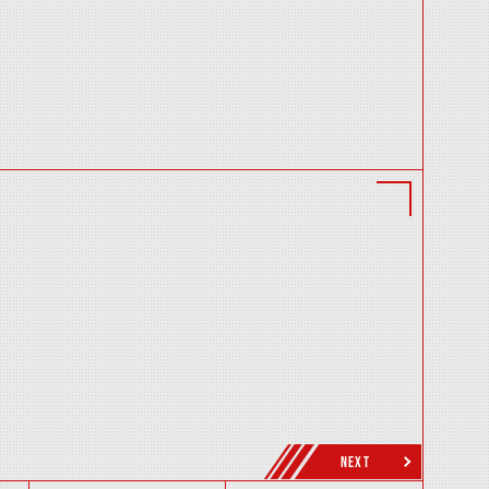
力：12.0t)
NEXT