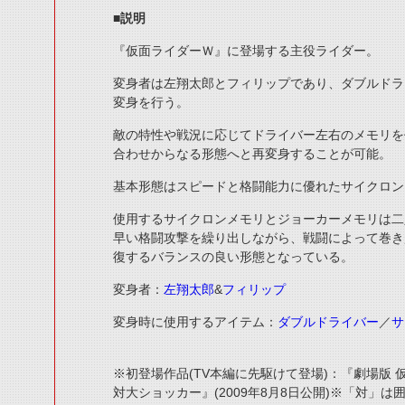
■説明
『仮面ライダーＷ』に登場する主役ライダー。
変身者は左翔太郎とフィリップであり、ダブルドラ
変身を行う。
敵の特性や戦況に応じてドライバー左右のメモリを
合わせからなる形態へと再変身することが可能。
基本形態はスピードと格闘能力に優れたサイクロン
使用するサイクロンメモリとジョーカーメモリは二
早い格闘攻撃を繰り出しながら、戦闘によって巻き
復するバランスの良い形態となっている。
変身者：
左翔太郎
&
フィリップ
変身時に使用するアイテム：
ダブルドライバー
／
サ
※初登場作品(TV本編に先駆けて登場)：『劇場版 
対大ショッカー』(2009年8月8日公開)※「対」は