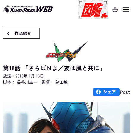
当サイトでは、機械的な自動翻訳サービスを使用していま
す。指定した言語に切り替わらないページは、ブラウザの翻
訳機能をご利用ください。
作品紹介
第18話 「さらばＮよ／友は風と共に」
放送：
2010年 1月 16日
脚本： 長谷川圭一
監督： 諸田敏
Post