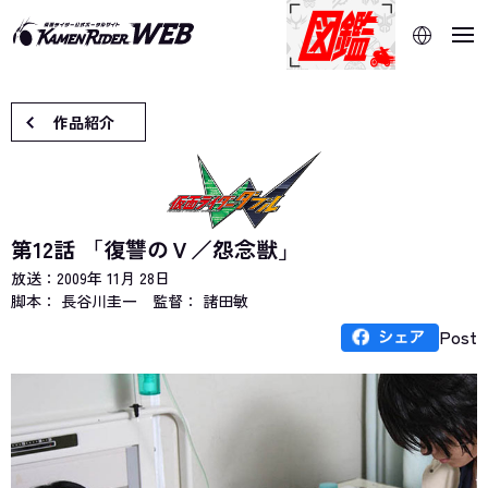
当サイトでは、機械的な自動翻訳サービスを使用していま
す。指定した言語に切り替わらないページは、ブラウザの翻
訳機能をご利用ください。
作品紹介
第12話 「復讐のＶ／怨念獣」
放送：
2009年 11月 28日
脚本： 長谷川圭一
監督： 諸田敏
Post