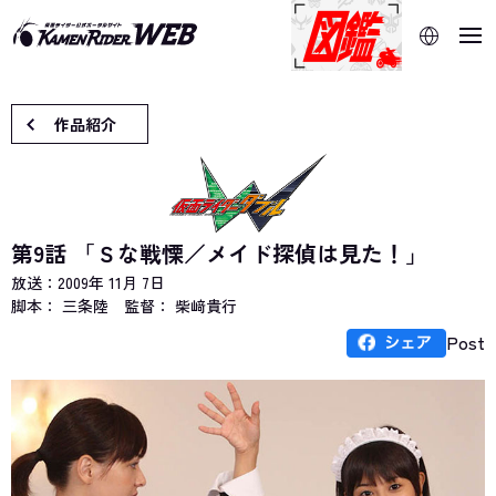
当サイトでは、機械的な自動翻訳サービスを使用していま
す。指定した言語に切り替わらないページは、ブラウザの翻
訳機能をご利用ください。
作品紹介
第9話 「Ｓな戦慄／メイド探偵は見た！」
放送：
2009年 11月 7日
脚本： 三条陸
監督： 柴﨑貴行
Post