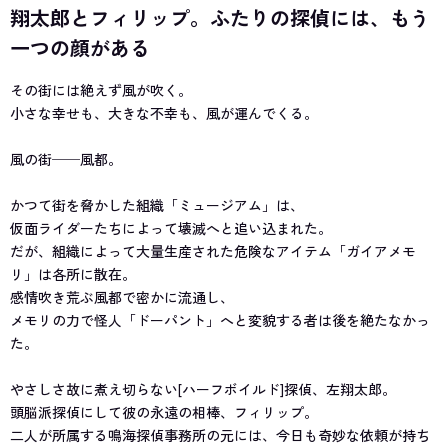
翔太郎とフィリップ。ふたりの探偵には、もう
一つの顔がある
その街には絶えず風が吹く。
小さな幸せも、大きな不幸も、風が運んでくる。
風の街──風都。
かつて街を脅かした組織「ミュージアム」は、
仮面ライダーたちによって壊滅へと追い込まれた。
だが、組織によって大量生産された危険なアイテム「ガイアメモ
リ」は各所に散在。
感情吹き荒ぶ風都で密かに流通し、
メモリの力で怪人「ドーパント」へと変貌する者は後を絶たなかっ
た。
やさしさ故に煮え切らない[ハーフボイルド]探偵、左翔太郎。
頭脳派探偵にして彼の永遠の相棒、フィリップ。
二人が所属する鳴海探偵事務所の元には、今日も奇妙な依頼が持ち