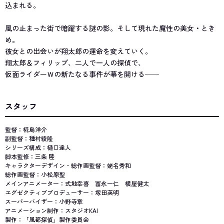
込まれる。
風の止まった街で暗躍する謎の影。そして現れた魔性の美女・とき
め。
彼女との出会いが翔太郎の運命を変えていく。
翔太郎＆フィリップ、二人で一人の探偵で、
仮面ライダーＷの新たなる事件が幕を開ける──
スタッフ
監督：椛島洋介
副監督：種村綾隆
シリーズ構成：樋口達人
脚本監修：三条 陸
キャラクターデザイン・総作画監督：蛯名秀和
総作画監督：小松原聖
メインアニメーター：式地幸喜 冨永一仁 横屋健太
エグゼクティブプロデューサー：塚田英明
スーパーバイザー：小野寺章
アニメーション制作：スタジオKAI
製作：「風都探偵」製作委員会