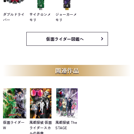
ダブルドライ
サイクロンメ
ジョーカーメ
バー
モリ
モリ
仮面ライダー図鑑へ
関連作品
仮面ライダー
風都探偵 仮面
風都探偵 The
W
ライダースカ
STAGE
ルの肖像