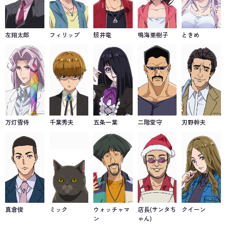
左翔太郎
フィリップ
照井竜
鳴海亜樹子
ときめ
万灯雪侍
千葉秀夫
五条一葉
二階堂守
刃野幹夫
真倉俊
ミック
ウォッチャマ
店長(サンタち
クイーン
ン
ゃん)