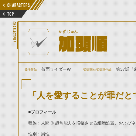
CHARACTERS
TOP
CHARACTERS
かず じゅん
加頭順
仮面ライダーW
第37話『
登場作品
初登場回/初登場作品
「人を愛することが罪だと
■プロフィール
種族：人間 ※超常能力を増幅させる細胞処置、および
性別：男性