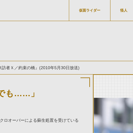
仮面ライダー
怪人
来訪者Ｘ／約束の橋』(2010年5月30日放送)
でも……」
thumbnail Prev
ネクロオーバーによる蘇生処置を受けている