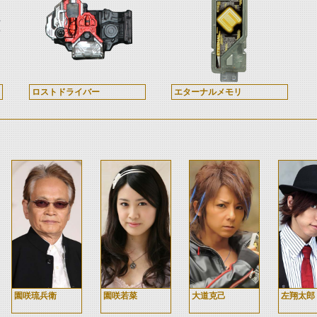
ロストドライバー
エターナルメモリ
園咲琉兵衛
園咲若菜
大道克己
左翔太郎