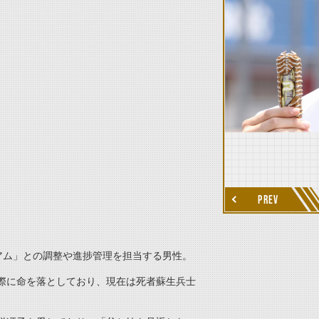
thumbnail Next
PREV
アム」との調整や進捗管理を担当する男性。
際に命を落としており、現在は死者蘇生兵士