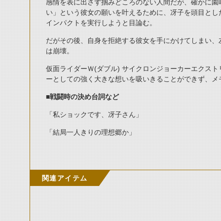
感情を表に出さず掴みどころのない人間だが、確かに園
い」という彼女の願いを叶えるために、冴子を頭目とし
インパクトを実行しようと目論む。
だがその後、自身を拒絶する彼女を手にかけてしまい、
は崩壊。
仮面ライダーＷ(ダブル) サイクロンジョーカーエクス
ーとしての強く大きな想いを吸いきることができず、メ
■戦闘時の決め台詞など
「私ショックです、冴子さん」
「結局一人きりの理想郷か」
関連アイテム