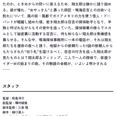
たのか。ときめからの問いに答えるため、翔太郎は静かに語り始め
る。彼が憧れ、“おやっさん”と慕った師匠・鳴海荘吉との出会いと
別れについて…風の街・風都でガイアメモリの力を使う怪人・ドー
パントが暗躍し始めた頃。若き翔太郎は荘吉の探偵助手となり、半
熟と呼ばれながらもその背中を追っていた。探偵稼業の傍らでスカ
ルとして秘密裏に活動する荘吉に、何も知らない翔太郎は焦燥感を
募らせる。そんな中、鳴海探偵事務所に一本の電話が… それは翔太
郎たちを運命の夜へと誘う、地獄からの依頼だった!!謎の依頼人から
もたらされた“切り札”を届けるべく、荘吉の行方を追った翔太郎が
見たものとは？翔太郎＆フィリップ。二人で一人の探偵で、仮面ラ
イダーWの始まりの夜。その物語の全貌が、いよいよ明かされる
──
スタッフ
監督：椛島洋介
副監督：種村綾隆
脚本監修：三条 陸
脚本：樋口達人