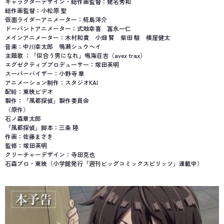
キャラクターデザイン・総作画監督：蛯名秀和
総作画監督：小松原 聖
仮面ライダーアニメーター：椛島洋介
ドーパントアニメーター：式地幸喜 冨永一仁
メインアニメーター：木村和貴 小畑 賢 柴田 駿 横屋健太
音楽：中川幸太郎 鳴瀬シュウヘイ
主題歌 ：「似合う男になれ」鳴海荘吉（avex trax）
エグゼクティブプロデューサー：塚田英明
スーパーバイザー：小野寺 章
アニメーション制作：スタジオKAI
配給：東映ビデオ
製作：「風都探偵」製作委員会
〈原作〉
石ノ森章太郎
「風都探偵」脚本：三条 陸
作画：佐藤まさき
監修：塚田英明
クリーチャーデザイン：寺田克也
石森プロ・東映（小学館発行「週刊ビッグコミックスピリッツ」連載中）