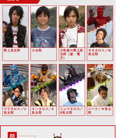
野上良太郎
小太郎
少年姿の野上良
モモタロス／M
太郎（超・電
良太郎
王）
ウラタロス／U
キンタロス／K
リュウタロス／
ジーク／Ｗ良太
良太郎
良太郎
R良太郎
郎