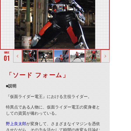
01
「ソード フォーム」
■説明
『仮面ライダー電王』における主役ライダー。
特異点である人物に、仮面ライダー電王の変身者と
しての資質が備わっている。
野上良太郎
が変身して、さまざまなイマジンを憑依
させながら、その力を活かして時間の改変を目論む