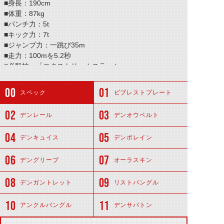
■身長：190cm
■体重：87kg
■パンチ力：5t
■キック力：7t
■ジャンプ力：一跳び35m
■走力：100mを5.2秒
■必殺技：「エクストリームスラッシュ」
スペック
ビブレストプレート
デンレール
デンオウベルト
デンキュイス
デンポレイン
デングリーブ
オーラスキン
デンガントレット
リストバングル
アンクルバングル
デンサバトン