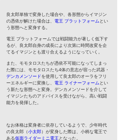
良太郎単独で変身した場合や、各形態からイマジン
の憑依が解けた場合は、
電王
プラットフォーム
とい
う形態へと変身する。
電王
プラットフォームでは戦闘能力が著しく低下す
るが、良太郎自身の成長により次第に時間改変を企
てるイマジンとも渡り合えるようになっていく。
また、モモタロスたちが憑依不可能になってしまっ
た際には、モモタロスたち
4体
の意志が宿った武器・
デンカメンソード
を使用して良太郎のオーラをフリ
ーエネルギーに変換し、
電王
ライナーフォーム
とい
う新たな形態へと変身。デンカメンソードを介して
イマジンたちのアドバイスを受けながら、高い戦闘
能力を発揮した。
なお体格は変身者に依存しているようで、少年時代
の良太郎（
小太郎
）が変身した際は、小柄な電王で
ある
仮面ライダーミニ電王
となった。