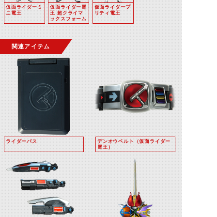
仮面ライダーミ
仮面ライダー電
仮面ライダープ
ニ電王
王 超クライマ
リティ電王
ックスフォーム
関連アイテム
ライダーパス
デンオウベルト（仮面ライダー
電王）