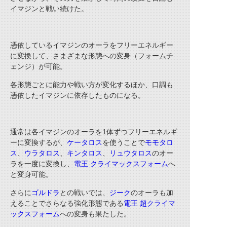
イマジンと戦い続けた。
憑依しているイマジンのオーラをフリーエネルギー
に変換して、さまざまな形態への変身（フォームチ
ェンジ）が可能。
各形態ごとに能力や戦い方が変化するほか、口調も
憑依したイマジンに依存したものになる。
通常は各イマジンのオーラを
1
体ずつフリーエネルギ
ーに変換するが、
ケータロス
を使うことで
モモタロ
ス
、
ウラタロス
、
キンタロス
、
リュウタロス
のオー
ラを一度に変換し、
電王
クライマックスフォーム
へ
と変身可能。
さらに
ゴルドラ
との戦いでは、
ジーク
のオーラも加
えることでさらなる強化形態である
電王
超クライマ
ックスフォーム
への変身も果たした。