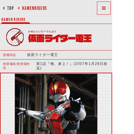
TOP
KAMENRIDERS
KAMEN RIDERS
かめんらいだーでんおう
仮面ライダー電王
仮面ライダー電王
登場作品
第1話『俺、参上！』(2007年1月28日放
初登場回/初登場作
品
送)