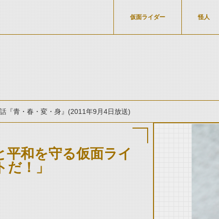
仮面ライダー
怪人
1話『青・春・変・身』(2011年9月4日放送)
と平和を守る仮面ライ
トだ！」
thumbnail Prev