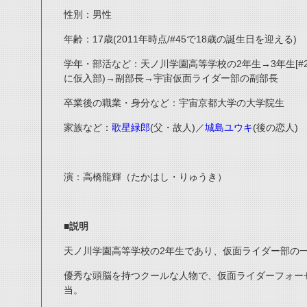
性別：男性
年齢：17歳(2011年時点/#45で18歳の誕生日を迎える)
学年・部活など：天ノ川学園高等学校の2年生→3年生[#
に仮入部)→副部長→宇宙仮面ライダー部の副部長
卒業後の職業・身分など：宇宙京都大学の大学院生
家族など：
歌星緑郎
(父・故人)／
城島ユウキ
(後の恋人)
演：高橋龍輝（たかはし・りゅうき）
■説明
天ノ川学園高等学校の2年生であり、仮面ライダー部の
優秀な頭脳を持つクールな人物で、仮面ライダーフォー
当。