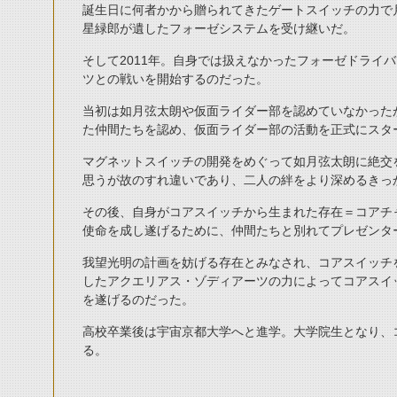
誕生日に何者かから贈られてきたゲートスイッチの力で
星緑郎が遺したフォーゼシステムを受け継いだ。
そして2011年。自身では扱えなかったフォーゼドライ
ツとの戦いを開始するのだった。
当初は如月弦太朗や仮面ライダー部を認めていなかった
た仲間たちを認め、仮面ライダー部の活動を正式にスタ
マグネットスイッチの開発をめぐって如月弦太朗に絶交
思うが故のすれ違いであり、二人の絆をより深めるきっ
その後、自身がコアスイッチから生まれた存在＝コアチ
使命を成し遂げるために、仲間たちと別れてプレゼンタ
我望光明の計画を妨げる存在とみなされ、コアスイッチ
したアクエリアス・ゾディアーツの力によってコアスイ
を遂げるのだった。
高校卒業後は宇宙京都大学へと進学。大学院生となり、
る。