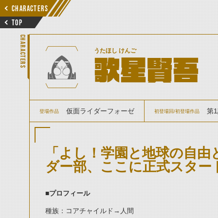
CHARACTERS
TOP
CHARACTERS
うたほし けんご
歌星賢吾
仮面ライダーフォーゼ
第
登場作品
初登場回/初登場作品
「よし！学園と地球の自由
ダー部、ここに正式スター
■プロフィール
種族：コアチャイルド→人間