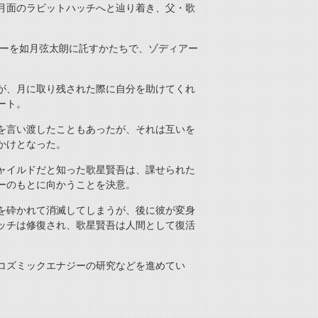
月面のラビットハッチへと辿り着き、父・歌
バーを如月弦太朗に託すかたちで、ゾディアー
が、月に取り残された際に自分を助けてくれ
ート。
を言い渡したこともあったが、それは互いを
かけとなった。
ャイルドだと知った歌星賢吾は、課せられた
ーのもとに向かうことを決意。
を砕かれて消滅してしまうが、後に彼が変身
ッチは修復され、歌星賢吾は人間として復活
コズミックエナジーの研究などを進めてい