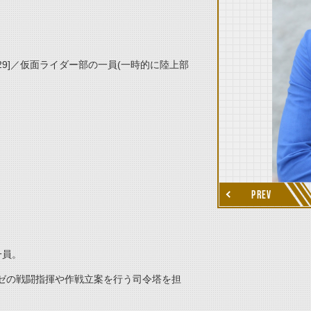
29]／仮面ライダー部の一員(一時的に陸上部
thumbnail Next
PREV
一員。
ゼの戦闘指揮や作戦立案を行う司令塔を担