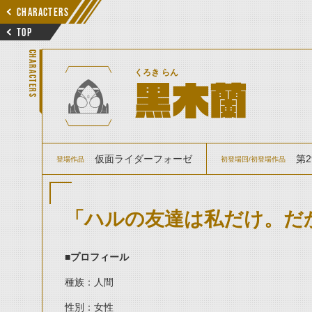
CHARACTERS
TOP
CHARACTERS
くろき らん
黒木蘭
仮面ライダーフォーゼ
第2
登場作品
初登場回/初登場作品
「ハルの友達は私だけ。だ
■プロフィール
種族：人間
性別：女性