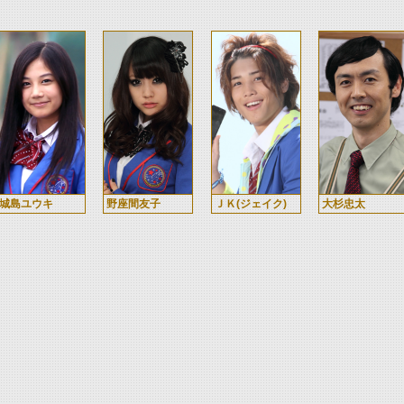
城島ユウキ
野座間友子
ＪＫ(ジェイク)
大杉忠太