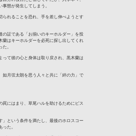
い事態が発生してしまう。
切られることを恐れ、手を差し伸べようとす
達の証である「お揃いのキーホルダー」を投
木蘭はキーホルダーを必死に探し出してくれ
った。
よって彼の心と身体は取り戻され、黒木蘭は
、如月弦太朗を思う人々と共に「絆の力」で
の罠にはまり、草尾ハルを助けるためにピス
す」という条件を満たし、最後のホロスコー
あった。