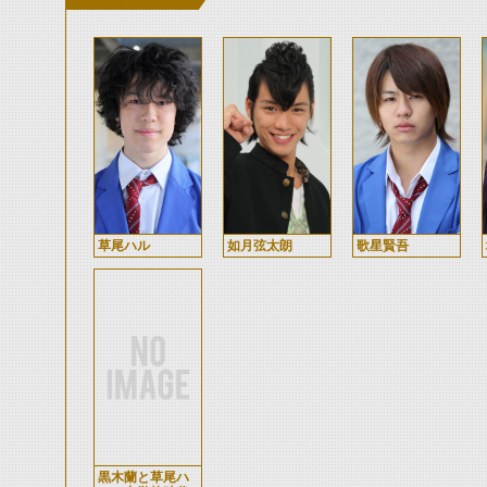
草尾ハル
如月弦太朗
歌星賢吾
黒木蘭と草尾ハ