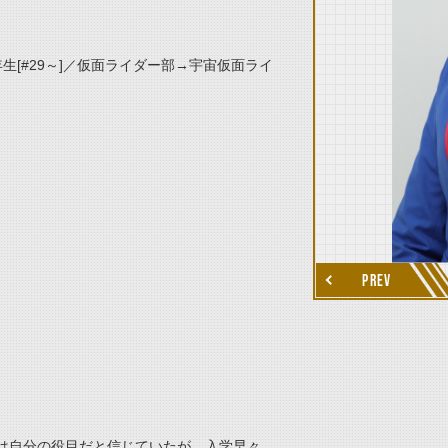
[#29～]／仮面ライダー部→宇宙仮面ライ
thumbnail Next
PREV
は自分の役目だと信じていたが、入学早々、