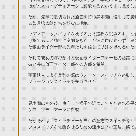
彼がムスカ・ゾディアーツに変貌するという手に負えな
だが、先輩に裏切られた過去を持つ黒木蘭は信用して裏
る如月弦太朗たちを頑なに拒絶。
ゾディアーツスイッチを捨てるよう説得を試みるも、友
げ捨てるほど精神に変調をきたした彼に声は届かず、黒
た仮面ライダー部の先輩たちを信じて助けを求めるのだ
そして彼女の呼びかけと仮面ライダーフォーゼの活躍に
彼と共に仮面ライダー部への入部を希望。
宇宙鉄人による反乱の際はウォータースイッチを起動し
フュージョンスイッチを完成させた。
黒木蘭はその後、改心した様子で近づいてきた速水公平
ケス・ゾディアーツに変貌。
だがそれは「スイッチャーが自らの意志でスイッチを押
プススイッチを覚醒させるための速水公平の芝居、罠で