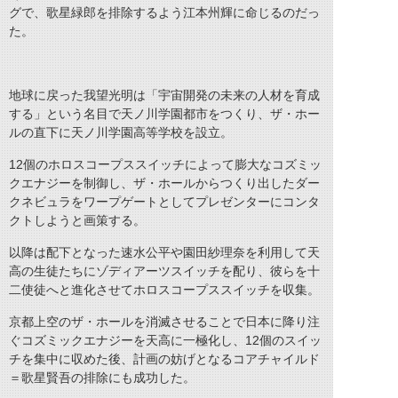
グで、歌星緑郎を排除するよう江本州輝に命じるのだっ
た。
地球に戻った我望光明は「宇宙開発の未来の人材を育成
する」という名目で天ノ川学園都市をつくり、ザ・ホー
ルの直下に天ノ川学園高等学校を設立。
12個のホロスコープススイッチによって膨大なコズミッ
クエナジーを制御し、ザ・ホールからつくり出したダー
クネビュラをワープゲートとしてプレゼンターにコンタ
クトしようと画策する。
以降は配下となった速水公平や園田紗理奈を利用して天
高の生徒たちにゾディアーツスイッチを配り、彼らを十
二使徒へと進化させてホロスコープススイッチを収集。
京都上空のザ・ホールを消滅させることで日本に降り注
ぐコズミックエナジーを天高に一極化し、12個のスイッ
チを集中に収めた後、計画の妨げとなるコアチャイルド
＝歌星賢吾の排除にも成功した。