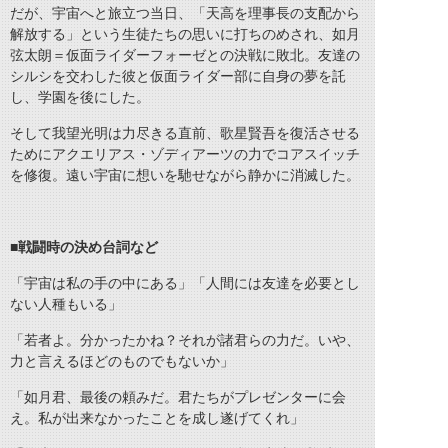
だが、宇宙へと旅立つ当日、「天高を理事長の支配から
解放する」という生徒たちの思いに打ちのめされ、如月
弦太朗＝仮面ライダーフォーゼとの決戦に敗北。友達の
シルシを交わした彼と仮面ライダー部に自身の夢を託
し、学園を後にした。
そして我望光明は力尽きる直前、歌星賢吾を復活させる
ためにアクエリアス・ゾディアーツの力でコアスイッチ
を修復。遠い宇宙に想いを馳せながら静かに消滅した。
■戦闘時の決め台詞など
「宇宙は私の手の中にある」「人間には友達を必要とし
ない人種もいる」
「若者よ。分かったかね？それが諸君らの力だ。いや、
力と言えるほどのものでもないか」
「如月君、最後の頼みだ。君たちがプレゼンターに会
え。私が出来なかったことを成し遂げてくれ」