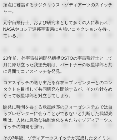
頂点に君臨するサジタリウス・ゾディアーツのスイッチ
ャー。
元宇宙飛行士、および研究者として多くの人に慕われ、
NASAやロシア連邦宇宙局にも強いコネクションを持っ
ている。
20年前、外宇宙技術開発機構OSTOの宇宙飛行士として
月に降り立った我望光明は、パートナーの歌星緑郎と共
に月面でコアスイッチを発見。
コアスイッチの送り主たる存在＝プレゼンターとのコン
タクトを目指して共同研究を開始するが、その方針をめ
ぐって歌星緑郎と対立してしまう。
開発に時間を要する歌星緑郎のフォーゼシステムでは自
らプレゼンターに会うことができないと判断した我望光
明は、人体に急激な強制進化をもたらすゾディアーツス
イッチの開発を強行。
その3年後、ゾディアーツスイッチが完成したタイミン