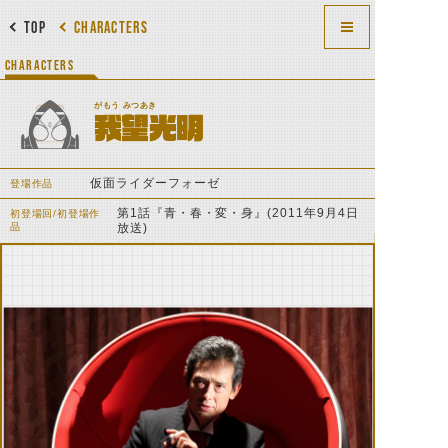
TOP
CHARACTERS
CHARACTERS
がもう みつあき
我望光明
仮面ライダーフォーゼ
登場作品
第1話『青・春・変・身』(2011年9月4日
初登場回/初登場作
品
放送)