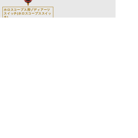
ホロスコープス用ゾディアーツ
スイッチ(ホロスコープススイッ
チ)
関連人物
歌星緑郎
江本州輝(タチ
立神吼
速水公平
バナ)