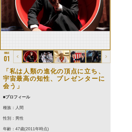
01
「私は人類の進化の頂点に立ち、
宇宙最高の知性、プレゼンターに
会う」
■プロフィール
種族：人間
性別：男性
年齢：47歳(2011年時点)