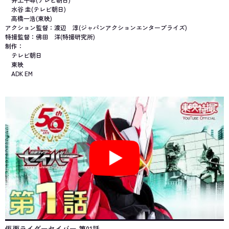
水谷 圭(テレビ朝日)
高橋一浩(東映)
アクション監督：渡辺 淳(ジャパンアクションエンタープライズ)
特撮監督：佛田 洋(特撮研究所)
制作：
テレビ朝日
東映
ADK EM
仮面ライダーセイバー 第01話