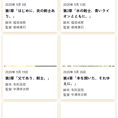
開した幼い頃の友人にして雷の剣士「仮面ライダーエスパーダ」こ
2020年 9月 5日
2020年 9月 12日
と富加宮賢人の姿もあり、倫太郎を含めた3人は仲間として、そして
第1章「はじめに、炎の剣士あ
第2章「水の剣士、青いライ
友人として絆を育んでいく。
り。」
オンとともに。」
そんななか、15年前に組織を裏切った闇の剣士「仮面ライダーカ
脚本:
福田卓郎
脚本:
福田卓郎
リバー」が出現。大いなる力を手に入れようとメギドと結託し暗躍
監督:
柴﨑貴行
監督:
柴﨑貴行
するカリバーに対し、組織の剣士たちは力を合わせて奮戦する。戦
いが苛烈を極めていき、徐々に鮮明になる飛羽真が失っていた過去
の記憶。15年前、空の裂け目に吸い込まれていった少女の名はル
ナ、そしてその場所には賢人もいたということを。さらに驚くべき
事実が発覚。カリバーの正体は賢人の父、富加宮隼人と目されてい
たのだが、白日のもとに晒されたその変身者の姿は、15年前に飛羽
真を助けた先代の炎の剣士、上條大地であった。いったい15年前に
何があったというのか……!?
2020年 9月 19日
2020年 9月 26日
第3章「父であり、剣士。」
第4章「本を開いた、それゆ
えに。」
脚本:
毛利亘宏
監督:
中澤祥次郎
脚本:
毛利亘宏
監督:
中澤祥次郎