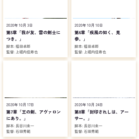
2020年 10月 3日
2020年 10月 10日
第5章「我が友、雷の剣士に
第6章「疾風の如く、見
つき。」
参。」
脚本:
福田卓郎
脚本:
福田卓郎
監督:
上堀内佳寿也
監督:
上堀内佳寿也
2020年 10月 17日
2020年 10月 24日
第7章「王の剣、アヴァロン
第8章「封印されしは、アー
にあり。」
サー。」
脚本:
長谷川圭一
脚本:
長谷川圭一
監督:
石田秀範
監督:
石田秀範