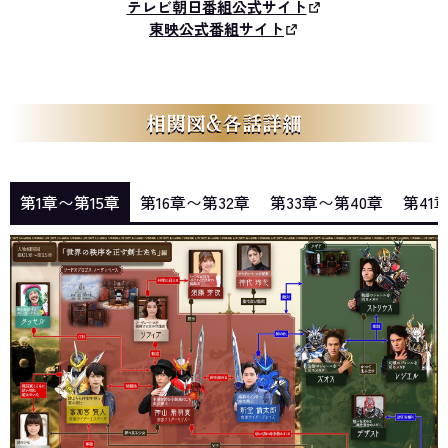
テレビ朝日番組公式サイト
東映公式番組サイト
相関図&各話詳細
第1章〜第15章
第16章〜第32章
第33章〜第40章
第41