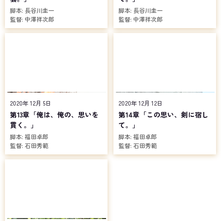
脚本:
長谷川圭一
脚本:
長谷川圭一
監督:
中澤祥次郎
監督:
中澤祥次郎
2020年 12月 5日
2020年 12月 12日
第13章「俺は、俺の、思いを
第14章「この思い、剣に宿し
貫く。」
て。」
脚本:
福田卓郎
脚本:
福田卓郎
監督:
石田秀範
監督:
石田秀範