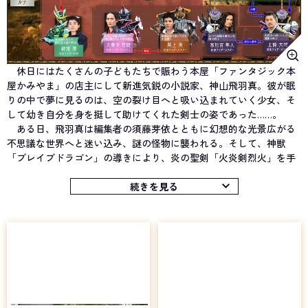
休日にはたくさんの子どもたちで賑わう本屋「ファンタジック本
屋かみやま」の店主にして新進気鋭の小説家、神山飛羽真。彼が眠
りの中で夢に見るのは、空の裂け目へと吸い込まれていく少女、そ
して幼き自分を身を挺して助けてくれた剣士の姿であった……。
ある日、飛羽真は編集者の須藤芽依とともに幻想的な光景広がる
不思議な世界へと迷い込み、謎の怪物に襲われる。そして、神獣
「ブレイブドラゴン」の導きにより、炎の聖剣「火炎剣烈火」を手
にした飛羽真は、炎の剣士「仮面ライダーセイバー」へと変身！ 見
事、怪物を撃破する。
続きを見る
その後、芽依とともに元の世界へと戻った飛羽真は、本屋を訪ね
てきた水の剣士「仮面ライダーブレイズ」こと新堂倫太郎の言葉か
ら、現世と異世界「ワンダーワールド」を繋ぎ、新たな世界を創り
出そうとしている本の魔物「メギド」の存在、そして、聖剣に選ば
れし剣士を擁する組織「ソードオブロゴス」が、世界の均衡を保つ
ため、メギドと戦っていることを知る。
自身も組織への協力を決めた飛羽真は、メギドとの激戦に身を投
じる中でさまざまな剣士たちと出会う。その中には、久方ぶりに再