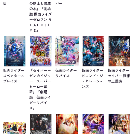
伝
の剣士と破滅
バー
の本』『劇場
版 仮面ライダ
ーゼロワン Ｒ
ＥＡＬ×ＴＩ
ＭＥ』
仮面ライダー
『セイバー＋
仮面ライダー
仮面ライダー
仮面ライダー
スペクター×
ゼンカイジャ
リバイス
ビヨンド・ジ
セイバー 深罪
ブレイズ
ー スーパー
ェネレーショ
の三重奏
ヒーロー戦
ンズ
記』『劇場
版 仮面ライ
ダーリバイ
ス』