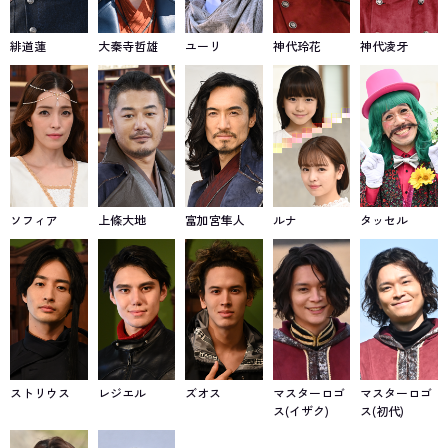
緋道蓮
大秦寺哲雄
ユーリ
神代玲花
神代凌牙
ソフィア
上條大地
富加宮隼人
ルナ
タッセル
ストリウス
レジエル
ズオス
マスターロゴ
マスターロゴ
ス(イザク)
ス(初代)