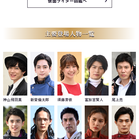
仮面ライダー図鑑へ
主要登場人物一覧
神山飛羽真
新堂倫太郎
須藤芽依
富加宮賢人
尾上亮