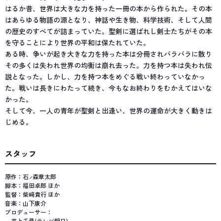
はるか昔、世界は大きな力を持った一冊の本から作られた。その本
はあらゆる物語の源となり、神話や生き物、科学技術、そして人間
の歴史のすべてが詰まっていた。聖剣に選ばれし剣士たちがその本
を守ることにより世界の平和は保たれていた。
ある時、争いが起き大きな力を持った本は分冊されバラバラに散り
その多くは失われ世界の均衡は崩れ去った。力を持つ本は失われ伝
説となった。しかし、力を持つ本をめぐる戦い終わっていなかっ
た。戦いは長きにわたって続き、今もなお終わりをむかえてはいな
かった。
そして今、一人の青年が聖剣と出逢い、世界の運命が大きく動きは
じめる。
スタッフ
原作：石
森章太郎
ノ
脚本：福田卓郎 ほか
監督：柴﨑貴行 ほか
音楽：山下康介
プロデューサー：
井上千尋(テレビ朝日)