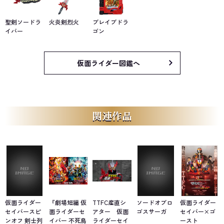
聖剣ソードラ
火炎剣烈火
ブレイブドラ
イバー
ゴン
仮面ライダー図鑑へ
関連作品
仮面ライダー
『劇場短編 仮
TTFC産直シ
ソードオブロ
仮面ライダー
セイバースピ
面ライダーセ
アター 仮面
ゴスサーガ
セイバー×ゴ
ンオフ 剣士列
イバー 不死鳥
ライダーセイ
ースト