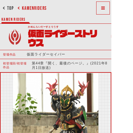
TOP
KAMENRIDERS
KAMEN RIDERS
かめんらいだーすとりうす
仮面ライダーストリ
ウス
仮面ライダーセイバー
登場作品
第44章『開く、最後のページ。』(2021年8
初登場回/初登場
作品
月1日放送)