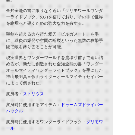
全知全能の書に限りなく近い「グリモワールワンダ
ーライドブック」の力を宿しており、その手で世界
を終焉へと導くための強大な力を有する。
聖剣を超える力を得た愛刀「ビルガメート」を手
に、獄炎の爆発や空間の断裂といった無数の攻撃手
段で敵を葬り去ることが可能。
現実世界とワンダーワールドを崩壊寸前まで追い詰
めるが、新たに創造された全知全能の書「ワンダー
オールマイティワンダーライドブック」を手にした
神山飛羽真＝仮面ライダーオールマイティセイバー
によって倒された。
変身者：
ストリウス
変身時に使用するアイテム：
ドゥームズドライバー
バックル
変身時に使用するワンダーライドブック：
グリモワ
ール