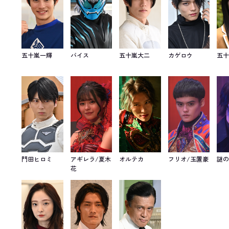
五十嵐一輝
バイス
五十嵐大二
カゲロウ
五
門田ヒロミ
アギレラ/夏木
オルテカ
フリオ/玉置豪
謎
花