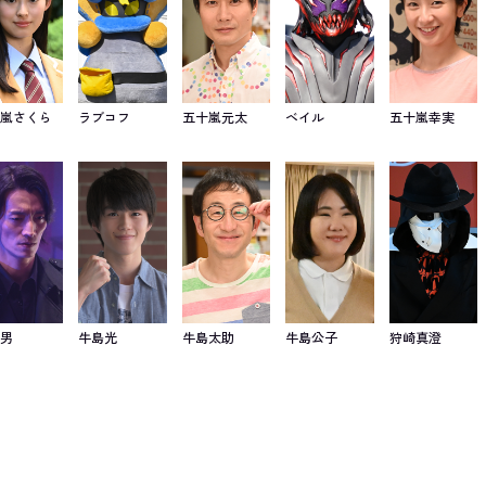
十嵐さくら
ラブコフ
五十嵐元太
ベイル
五十嵐幸実
の男
牛島光
牛島太助
牛島公子
狩崎真澄