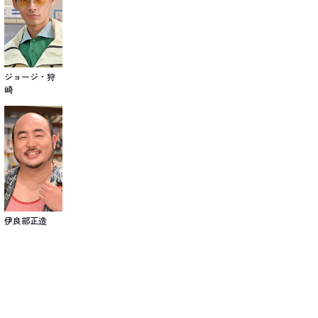
ジョージ・狩
崎
伊良部正造