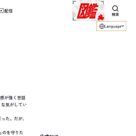
配信
利用ください。
検索
Language
義感が強く世話
うな気がしてい
だった。だが、
ものを守りた