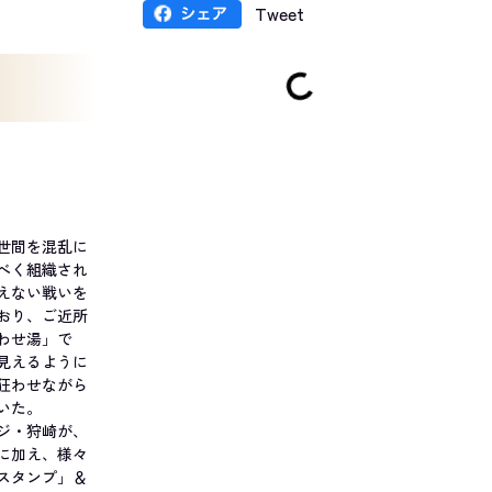
Tweet
世間を混乱に
べく組織され
えない戦いを
おり、ご近所
わせ湯」で
見えるように
狂わせながら
いた。
ジ・狩崎が、
に加え、様々
スタンプ」＆