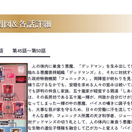
関図&各話詳細
話
第45話〜第50話
人の体内に巣食う悪魔、「デッドマン」を生み出して
陥れる悪魔崇拝組織「デッドマンズ」と、それに対抗す
た政府特務機関「フェニックス」。両陣営が終わりを見
繰り広げるなかでも、安穏を求める人々の営みは続いて
でも評判の仲良し家族、五十嵐家が経営する銭湯「しあ
は、その長男坊である五十嵐一輝が、何故か自分だけが
なってしまった一輝の中の悪魔、バイスの囁きに調子を
も、大事な我が家を守るため、日々の労働に汗を流して
そんな最中、フェニックス所属の天才科学者、ジョー
対デッドマンズの切り札として、人の体内に巣食う悪魔
な生物の遺伝子情報を融合して己が力へと変える「バイ