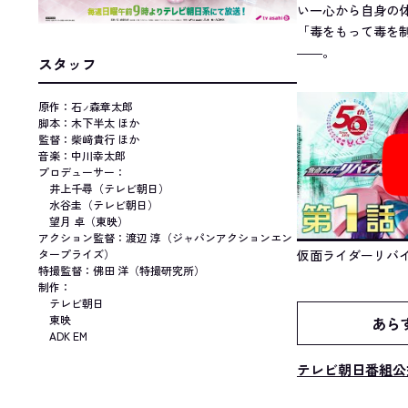
い一心から自身の
「毒をもって毒を
――。
スタッフ
原作：石
森章太郎
ノ
脚本：木下半太 ほか
監督：柴﨑貴行 ほか
音楽：中川幸太郎
プロデューサー：
井上千尋（テレビ朝日）
水谷圭（テレビ朝日）
望月 卓（東映）
アクション監督：渡辺 淳（ジャパンアクションエン
仮面ライダーリバイ
タープライズ）
特撮監督：佛田 洋（特撮研究所）
制作：
テレビ朝日
東映
あら
ADK EM
テレビ朝日番組公