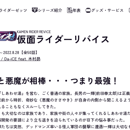
ライダーゼッツ
シリーズ紹介
年表
グッズ・サービス
使用しています。指定した言語に切り替わらないページは、ブラウザの翻訳機能をご
KAMEN RIDER REVICE
仮面ライダーリバイス
.5～2022.8.28【全50話】
il / Da-iCE feat. 木村昴
と悪魔が相棒・・・つまり最強！
『しあわせ湯』を営む、ごく普通の家族。長男の一輝(前田拳太郎)は正
以前から時折、奇妙な《悪魔のささやき》が自身の内側から聞こえるよ
れることもなくスルーしてきた。
りも大切なのは家族であり、家族や街の人々が集ってくれるしあわせ湯
再開発の要請により立ち退きを迫られているのが目下の悩み事だった。
輝たちは突然、デッドマンズ率いる怪人軍団の襲撃に遭遇!一輝は大切な