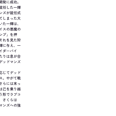
開発に成功。
就任した一輝
ンズが就任式
てしまった大
いた一輝は、
イスの悪魔の
ンプ」を押
それを見た狩
輝に与え、一
イダーバイ
たりは息が合
デッドマンズ
応じてデッド
ス。やがて戦
さらには末っ
は己を乗り越
う形でラブコ
、さくらは
マンズへの強