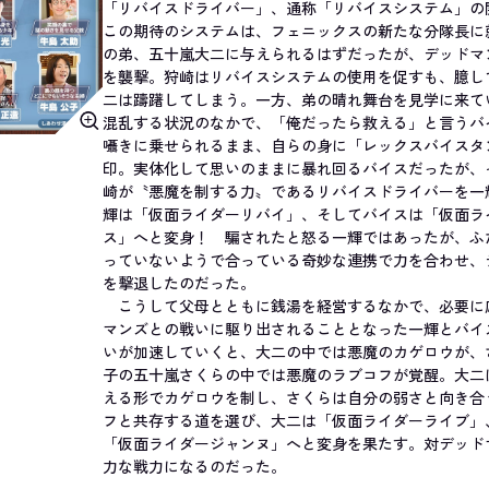
「リバイスドライバー」、通称「リバイスシステム」の
この期待のシステムは、フェニックスの新たな分隊長に
の弟、五十嵐大二に与えられるはずだったが、デッドマ
を襲撃。狩崎はリバイスシステムの使用を促すも、臆し
二は躊躇してしまう。一方、弟の晴れ舞台を見学に来て
混乱する状況のなかで、「俺だったら救える」と言うバ
囁きに乗せられるまま、自らの身に「レックスバイスタ
印。実体化して思いのままに暴れ回るバイスだったが、
崎が〝悪魔を制する力〟であるリバイスドライバーを一
輝は「仮面ライダーリバイ」、そしてバイスは「仮面ラ
ス」へと変身！ 騙されたと怒る一輝ではあったが、ふ
っていないようで合っている奇妙な連携で力を合わせ、
を撃退したのだった。
こうして父母とともに銭湯を経営するなかで、必要に
マンズとの戦いに駆り出されることとなった一輝とバイ
いが加速していくと、大二の中では悪魔のカゲロウが、
子の五十嵐さくらの中では悪魔のラブコフが覚醒。大二
える形でカゲロウを制し、さくらは自分の弱さと向き合
フと共存する道を選び、大二は「仮面ライダーライブ」
「仮面ライダージャンヌ」へと変身を果たす。対デッド
力な戦力になるのだった。