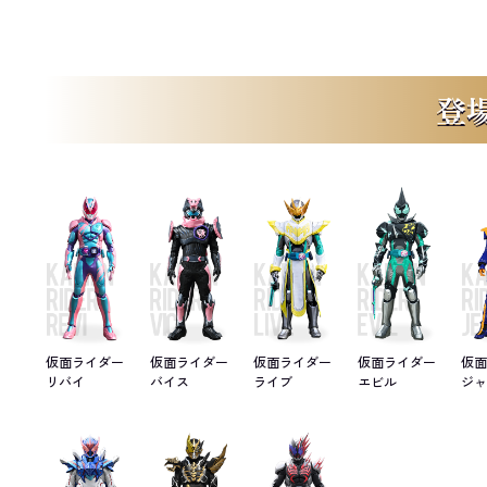
登
仮面ライダー
仮面ライダー
仮面ライダー
仮面ライダー
仮
リバイ
バイス
ライブ
エビル
ジ