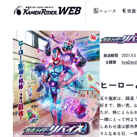
ニュース
仮面
当サイトでは、機械的な自動翻訳サービスを
2021.9
放送期間
liveDev
主題歌
ヒーロー
五十嵐家は、銭湯
好きで、熱い男。
たが、特にとらわ
一輝にとって何よ
しあわせ湯は都市
そんなある日、一