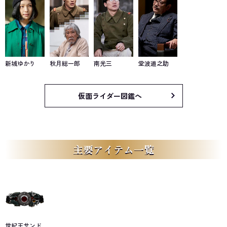
新城ゆかり
秋月総一郎
南光三
堂波道之助
仮面ライダー図鑑へ
主要アイテム一覧
世紀王サンド