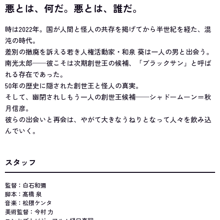
悪とは、何だ。悪とは、誰だ。
時は2022年。国が人間と怪人の共存を掲げてから半世紀を経た、混
沌の時代。
差別の撤廃を訴える若き人権活動家・和泉 葵は一人の男と出会う。
南光太郎──彼こそは次期創世王の候補、「ブラックサン」と呼ば
れる存在であった。
50年の歴史に隠された創世王と怪人の真実。
そして、幽閉されしもう一人の創世王候補──シャドームーン＝秋
月信彦。
彼らの出会いと再会は、やがて大きなうねりとなって人々を飲み込
んでいく。
スタッフ
監督：白石和彌
脚本：髙橋 泉
音楽：松隈ケンタ
美術監督：今村 力