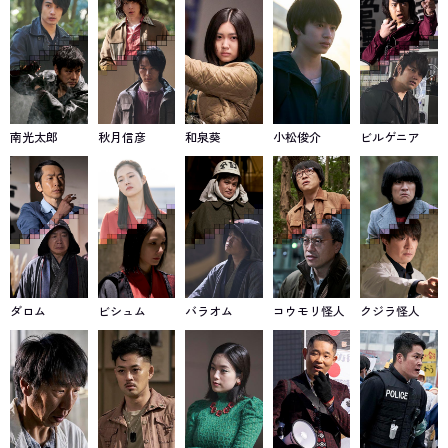
は様々な交差を繰り返した果てに完全に決別し、やがて宿命の対決
を迎えることとなる。
南光太郎
秋月信彦
和泉葵
小松俊介
ビルゲニア
ダロム
ビシュム
バラオム
コウモリ怪人
クジラ怪人