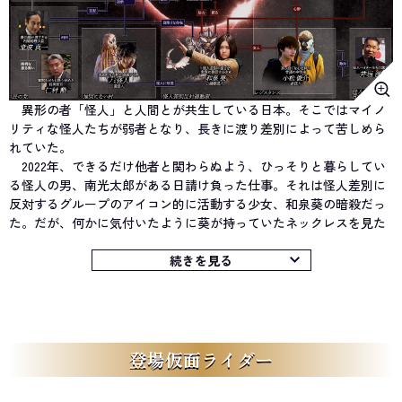
異形の者「怪人」と人間とが共生している日本。そこではマイノ
リティな怪人たちが弱者となり、長きに渡り差別によって苦しめら
れていた。
2022年、できるだけ他者と関わらぬよう、ひっそりと暮らしてい
る怪人の男、南光太郎がある日請け負った仕事。それは怪人差別に
反対するグループのアイコン的に活動する少女、和泉葵の暗殺だっ
た。だが、何かに気付いたように葵が持っていたネックレスを見た
光太郎は彼女を見逃し、以降、ふたりは関わり合いを持つことにな
る。
続きを見る
時をさかのぼること1972年、怪人の待遇改善を訴える政治活動団
体「五流護六」に光太郎は仲間たちとともに所属し、熱き青春の
日々を送っていた。だが、やがて五流護六は分裂。結果、勝者側
は、ある程度の地位は保証されながらも人間に従属することを選ん
で政党「ゴルゴム党」を結成し、敗者側となった光太郎は、無念の
登場仮面ライダー
思いを引き摺りながら、50年もの間、身を潜める生活を送ってい
た。