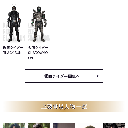
葵との出会いを機に、光太郎の周囲は大きく動き出す。かつて、
ともに五流護六に参加した仲間であり、幼いころからの友人でもあ
った怪人の男、秋月信彦と再会。敗者側であった信彦は、ゴルゴム
党の地下牢獄に50年間繋がれていたが、内に秘めた野望の炎は未だ
衰えておらず、ゴルゴム党が管理する怪人の神的な存在「創世王」
の打倒を光太郎に訴える。
だが、実はその創世王の命もすでに尽きかけていた。ゴルゴム党
仮面ライダー
仮面ライダー
の面々は、創世王の継承に必要となるふたつの「キングストーン」
BLACK SUN
SHADOWMO
を捜索。かつてそれを持っていたのは光太郎と信彦だったが、五流
ON
護六が分裂した際に消失し、行方がわからなくなっていた。そし
て、光太郎のキングストーンをネックレスにして持っていたのが、
誰あろう葵であった。
仮面ライダー図鑑へ
その身を狙われた葵は、ゴルゴム党が差し向けた怪人によって家
族を失い、さらには自分自身が怪人に改造されるという憂き目に合
う。そんな残酷な現実を目撃した光太郎は、怒りにより怪人の姿か
らさらなる変貌を果たし、「仮面ライダーBLACK SUN」へと覚醒す
る。一方で、差別に苦しむ怪人たちと決起し、打倒ゴルゴム党に燃
主要登場人物一覧
える信彦もまた、苛烈な運命を辿ることとなり、怒りと絶望感から
「仮面ライダーSHADOWMOON」へと覚醒。
かつて同じ未来を見ていたはずの光太郎と信彦だったが、その道