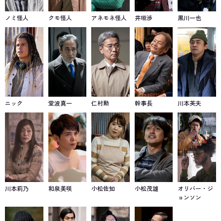
ノミ怪人
クモ怪人
アネモネ怪人
井垣渉
黒川一也
ニック
堂波真一
仁村勲
幹事長
川本英夫
川本莉乃
和泉美咲
小松佐知
小松茂雄
オリバー・ジ
ョンソン