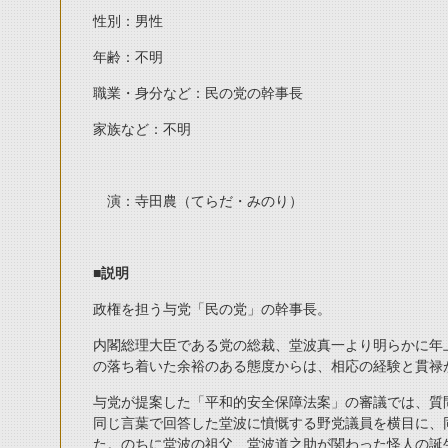
性別：男性
年齢：不明
職業・身分など：民の党の幹事長
家族など：不明
演：寺田農（てらだ・みのり）
■
説明
政権を担う与党「民の党」の幹事長。
内閣総理大臣である党の総裁、堂波真一より明らかに年
の落ち着いた余裕のある態度からは、相応の経験と貫禄
与党が提案した「平和的安全保障法案」の審議では、質
同じ言葉で回答した堂波に憤慨する野党議員を横目に、
た。のちに堂波の祖父、堂波道之助が関わった怪人の誕