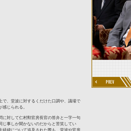
thumbnail Next
PREV
上で、堂波に対するくだけた口調や、議場で
が感じられる。
問に対して仁村勲官房長官の答弁と一字一句
同じ事しか聞かないのだからと苦笑してい
生経緯について追及された際も、堂波や官房