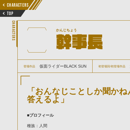
CHARACTERS
TOP
CHARACTERS
かんじちょう
幹事長
仮面ライダーBLACK SUN
登場作品
初登場回/初登場作品
「おんなじことしか聞かね
答えるよ」
■
プロフィール
種族：人間