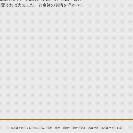
を変えれば大丈夫だ」と余裕の表情を浮かべ
©石森プロ・テレビ朝日・ADK EM・東映 ©東映・東映ビデオ・石森プロ ©石森プロ・東映