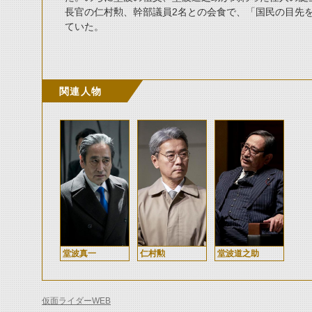
長官の仁村勲、幹部議員2名との会食で、「国民の目先
ていた。
関連人物
堂波真一
仁村勲
堂波道之助
仮面ライダーWEB