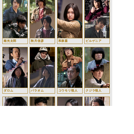
南光太郎
秋月信彦
和泉葵
ビルゲニア
ダロム
バラオム
コウモリ怪人
クジラ怪人