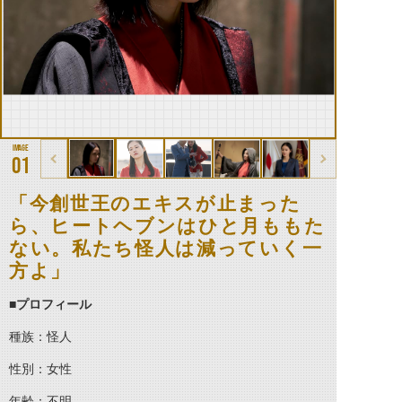
01
「今創世王のエキスが止まった
ら、ヒートヘブンはひと月ももた
ない。私たち怪人は減っていく一
方よ」
■
プロフィール
種族：怪人
性別：女性
年齢：不明