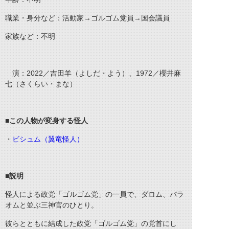
職業・身分など：活動家→ゴルゴム党員→国会議員
家族など：不明
演：2022／吉田羊（よしだ・よう）、1972／櫻井麻
七（さくらい・まな）
■
この人物が変身する怪人
・
ビシュム（翼竜怪人）
■
説明
怪人による政党「ゴルゴム党」の一員で、ダロム、バラ
オムと並ぶ三神官のひとり。
彼らとともに結成した政党「ゴルゴム党」の党首にし