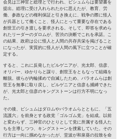
会見は三神官と総理とで行われ、ビシュムらは要望書を
提出。総理に受け入れられたかに思えたが、教育、労
働、参政などの権利保証と引き換えに、戦争の際に怪人
が兵器として働くこと、怪人にとって重要な存在である
創世王の引き渡しを要求される。そして、即答を求めら
れたリーダーのダロムが、苦渋の決断でこれを承諾。こ
の結果、政府は公に怪人と人間の共存共栄を掲げること
になったが、実質的に怪人が人間の風下に立つことが確
定する。
すると、これに反発したビルゲニアが、光太郎、信彦、
オリバー、ゆかりらと謀り、創世王をともなって組織を
離脱。彼らが内輪揉めで自滅したため、バラオムらは創
世王を無事に取り戻し、ビルゲニアと信彦も捕縛できた
が、光太郎と信彦のキングストーンは行方不明になっ
た。
その後、ビシュムはダロムやバラオムらとともに、「五
流護六」を前身とする政党「ゴルゴム党」を結成。以前
と変わらず、三神官のひとりとして党に所属する怪人た
ちを主導しつつ、キングストーンを捜索していた。その
行方は一向に掴めなかったが、堂波が和泉葵の拉致を命