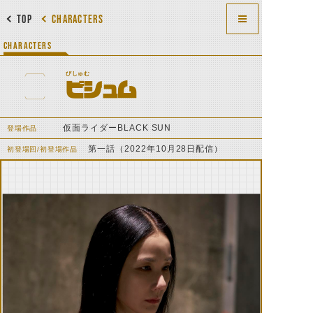
TOP
CHARACTERS
CHARACTERS
びしゅむ
ビシュム
仮面ライダーBLACK SUN
登場作品
第一話（2022年10月28日配信）
初登場回/初登場作品