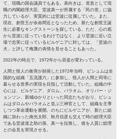
て、現職の国会議員でもある。表向きは、党首として現
職の内閣総理大臣、堂波真一が所属する「民の党」に協
力しているが、実質的には堂波に従属していた。また、
現在、創世王が余命間近となったため、新たな創世王誕
生に必要なキングストーンを探している。ただ、心の底
から堂波に従っているわけではなく、より堂波に近い立
場で忠実に従っているビルゲニアに対しては、「堂波の
犬」と評して侮蔑の表情を見せることもあった。
2022年の時点で、1972年から容姿が変わっている。
人間と怪人の衝突が頻発した1972年当時、ビシュムは全
国的な組織「五流護六」に参加し、怪人が人間と同等に
暮らせる世界の実現を目指して活動していた。組織の中
心には、ビルゲニア、ダロム、バラオム、オリバー・ジ
ョンソン、新城ゆかりといった同志たちがおり、ビシュ
ムはダロムやバラオムと並ぶ三神官として、組織を主導
しつつ革命運動を展開。のちにビルゲニアが、新たに組
織に加わった南光太郎、秋月信彦も交えて時の総理大臣
である堂波道之助の孫、真一を拉致し、彼を人質に総理
との会見を実現させる。