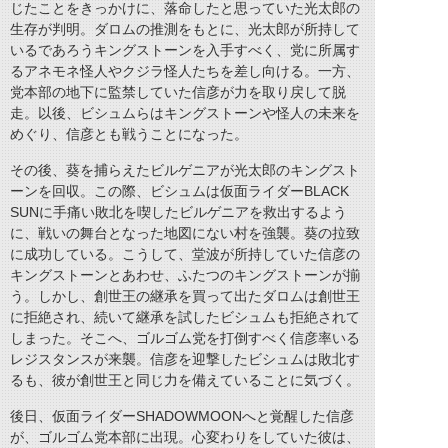
じたことをきっかけに、落命したと思っていた光太郎の
生存が判明。ダロムの推測をもとに、光太郎が所持して
いるであろうキングストーンを入手すべく、党に所属す
るアネモネ怪人やクジラ怪人たちを差し向ける。一方、
党本部の地下に監禁していた信彦が力を取り戻して脱
走。以後、ビシュムらはキングストーンや怪人の未来を
めぐり、信彦とも戦うことになった。
その後、葵を捕らえたビルゲニアが光太郎のキングスト
ーンを回収。この際、ビシュムは仮面ライダーBLACK
SUNに手痛い敗北を喫したビルゲニアを救出するよう
に、戦いの舞台となった地図にない村を強襲。葵の拉致
に成功している。こうして、堂波が所持していた信彦の
キングストーンとあわせ、ふたつのキングストーンが揃
う。しかし、創世王の継承を買って出たダロムは創世王
に拒絶され、続いて継承を試したビシュムも拒絶されて
しまった。そこへ、ゴルゴム党を打倒すべく信彦率いる
レジスタンスが来襲。信彦を迎撃したビシュムは敗北す
るも、彼が創世王と同じ力を備えていることに気づく。
後日、仮面ライダーSHADOWMOONへと覚醒した信彦
が、ゴルゴム党本部に出現。心変わりをしていた彼は、