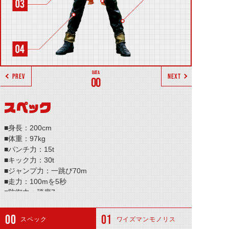
PREV
NEXT
00
スペック
■身長：200cm
■体重：97kg
■パンチ力：15t
■キック力：30t
■ジャンプ力：一跳び70m
■走力：100mを5秒
■防御力：硬度7
■必殺技：「アサルトキック」
スペック
ワイズマンモノリス