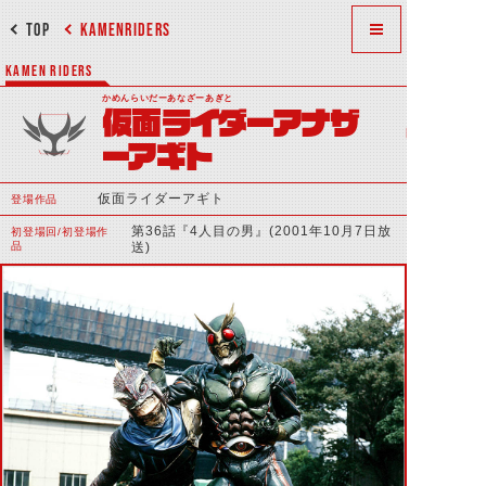
TOP
KAMENRIDERS
KAMEN RIDERS
かめんらいだーあなざーあぎと
仮面ライダーアナザ
ーアギト
仮面ライダーアギト
登場作品
第36話『4人目の男』(2001年10月7日放
初登場回/初登場作
品
送)