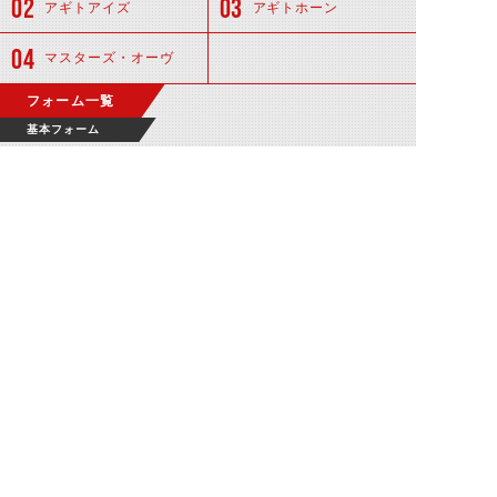
アギトアイズ
アギトホーン
マスターズ・オーヴ
フォーム一覧
基本フォーム
仮面ライダーア
ナザーアギト
関連アイテム