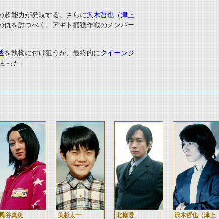
の超能力が発現する。さらに
沢木哲也（津上
の仇を討つべく、アギト捕獲作戦のメンバー
透
を執拗に付け狙うが、最終的に
クイーンジ
まった。
風谷真魚
美杉太一
北條透
沢木哲也（津上