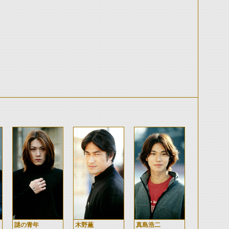
謎の青年
木野薫
真島浩二