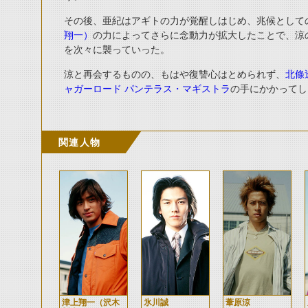
その後、亜紀はアギトの力が覚醒しはじめ、兆候として
翔一）
の力によってさらに念動力が拡大したことで、涼
を次々に襲っていった。
涼と再会するものの、もはや復讐心はとめられず、
北條
ャガーロード パンテラス・マギストラ
の手にかかってし
関連人物
津上翔一（沢木
氷川誠
葦原涼