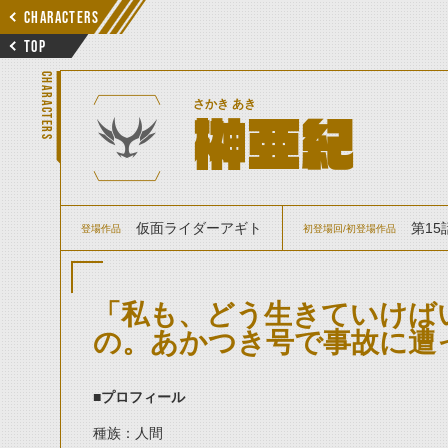
CHARACTERS
TOP
CHARACTERS
さかき あき
榊亜紀
仮面ライダーアギト
第15
登場作品
初登場回/初登場作品
「私も、どう生きていけば
の。あかつき号で事故に遭
■プロフィール
種族：人間