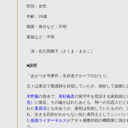
性別：女性
年齢：
24
歳
職業・身分など：不明
家族など：不明
演：佐久間雅子（さくま・まさこ）
■説明
「
あかつき号事件
」生存者グループのひとり。
元々は東京で看護師を目指していたが、挫折して故郷に
木野薫
の指令で、
美杉義彦
の留守中を世話する
家政婦
と
也）
に接近。その嘘がばれたあとも、翔一の元恋人だと
れた
葦原涼
とも出会うが、最初は拒絶していたものの、
れ、生きる目的がわからない似た者同士としてシンパシ
た
仮面ライダーギルス
が
アギト捕獲作戦
の機動隊に倒さ
う。