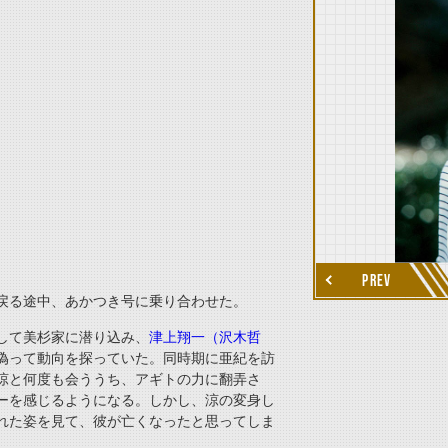
thumbnail Next
PREV
戻る途中、
あかつき号
に乗り合わせた。
して美杉家に潜り込み、
津上翔一（沢木哲
偽って動向を探っていた。同時期に亜紀を訪
涼と何度も会ううち、アギトの力に翻弄さ
ーを感じるようになる。しかし、涼の変身し
れた姿を見て、彼が亡くなったと思ってしま