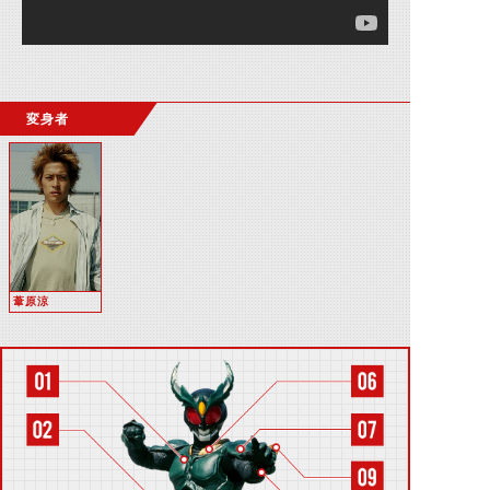
変身者
葦原涼