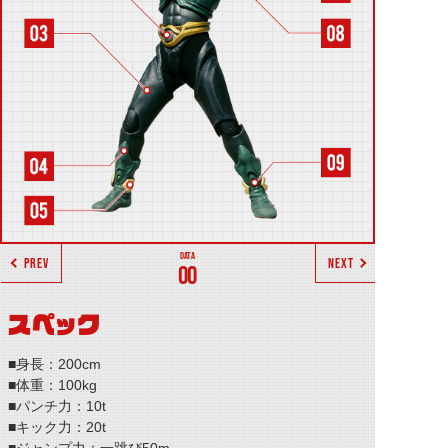
PREV
NEXT
00
スペック
■身長：200cm
■体重：100kg
■パンチ力：10t
■キック力：20t