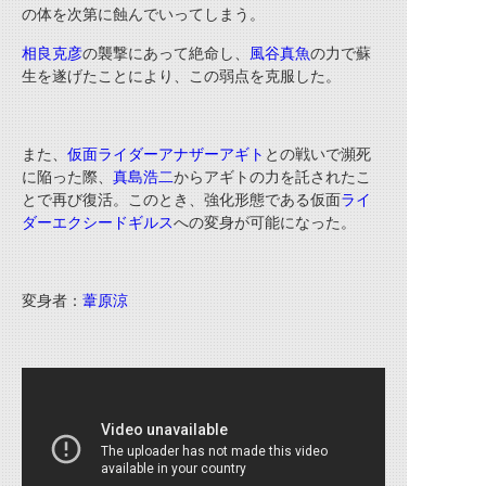
の体を次第に蝕んでいってしまう。
相良克彦
の襲撃にあって絶命し、
風谷真魚
の力で蘇
生を遂げたことにより、この弱点を克服した。
また、
仮面ライダーアナザーアギト
との戦いで瀕死
に陥った際、
真島浩二
からアギトの力を託されたこ
とで再び復活。このとき、強化形態である仮面
ライ
ダーエクシードギルス
への変身が可能になった。
変身者：
葦原涼