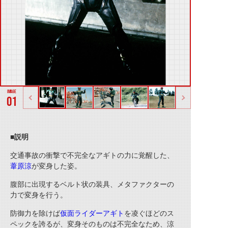
01
■説明
交通事故の衝撃で不完全な
アギト
の力に覚醒した、
葦原涼
が変身した姿。
腹部に出現するベルト状の装具、メタファクターの
力で変身を行う。
防御力を除けば
仮面ライダーアギト
を凌ぐほどのス
ペックを誇るが、変身そのものは不完全なため、涼