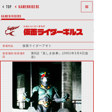
TOP
KAMENRIDERS
KAMEN RIDERS
かめんらいだーぎるす
仮面ライダーギルス
仮面ライダーアギト
登場作品
第6話『哀しき妖拳』(2001年3月4日放
初登場回/初登場作
品
送)