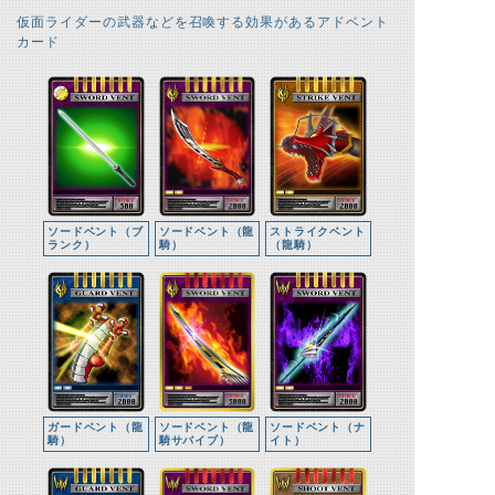
仮面ライダーの武器などを召喚する効果があるアドベント
カード
ソードベント（ブ
ソードベント（龍
ストライクベント
ランク）
騎）
（龍騎）
ガードベント（龍
ソードベント（龍
ソードベント（ナ
騎）
騎サバイブ）
イト）