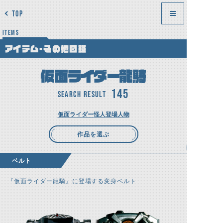
TOP
ITEMS
アイテム・その他図鑑
仮面ライダー龍騎
145
SEARCH RESULT
仮面ライダー
怪人
登場人物
作品を選ぶ
ベルト
『仮面ライダー龍騎』に登場する変身ベルト