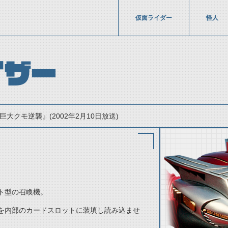
仮面ライダー
怪人
イザー
巨大クモ逆襲』(2002年2月10日放送)
ト型の召喚機。
thumbnail Prev
を内部のカードスロットに装填し読み込ませ
。