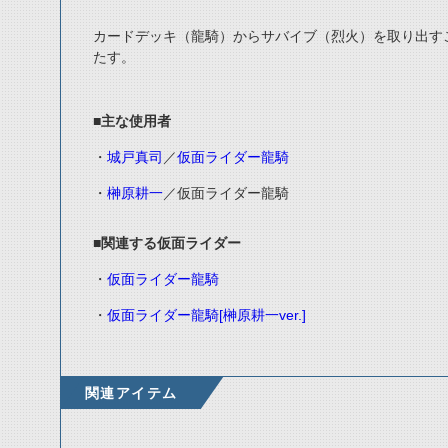
カードデッキ（龍騎）からサバイブ（烈火）を取り出す
たす。
■主な使用者
・
城戸真司
／
仮面ライダー龍騎
・
榊原耕一
／仮面ライダー龍騎
■関連する仮面ライダー
・
仮面ライダー龍騎
・
仮面ライダー龍騎[榊原耕一ver.]
関連アイテム