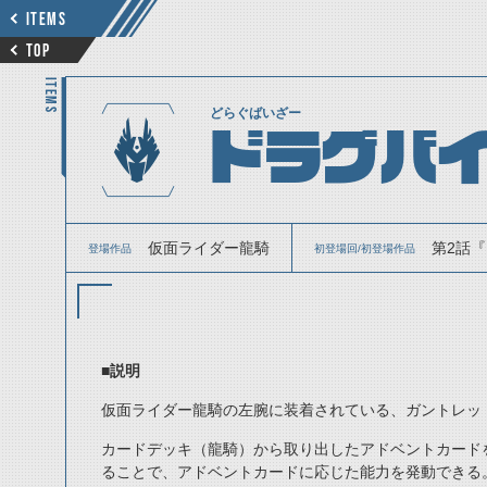
ITEMS
TOP
ITEMS
どらぐばいざー
ドラグバ
仮面ライダー龍騎
第2話『
登場作品
初登場回/初登場作品
■説明
仮面ライダー龍騎の左腕に装着されている、ガントレッ
カードデッキ（龍騎）から取り出したアドベントカード
ることで、アドベントカードに応じた能力を発動できる