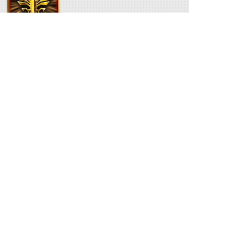
ファイナルベント（オ
ーディン）
関連人物
神崎士郎
©石森プロ・テレビ朝日・ADK EM・東映 ©東映・東映ビデオ・石森プロ ©石森プロ・東映