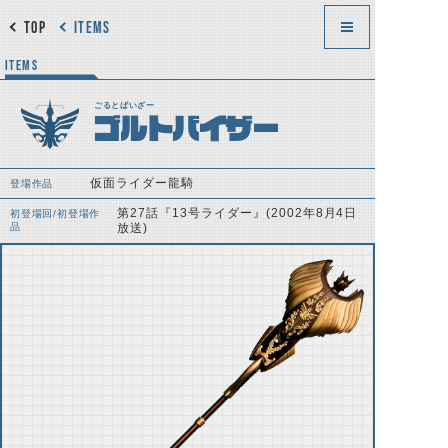
TOP
ITEMS
ITEMS
ごるとばいざー
ゴルトバイザー
仮面ライダー龍騎
登場作品
第27話『13号ライダー』(2002年8月4日
初登場回/初登場作
品
放送)