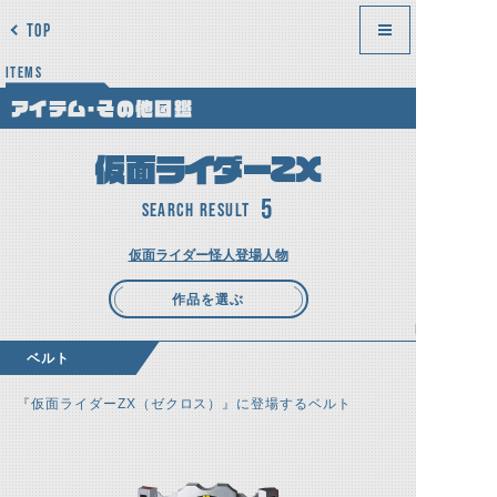
TOP
ITEMS
アイテム・その他図鑑
仮面ライダーZX
5
SEARCH RESULT
仮面ライダー
怪人
登場人物
作品を選ぶ
ベルト
『仮面ライダーZX（ゼクロス）』に登場するベルト