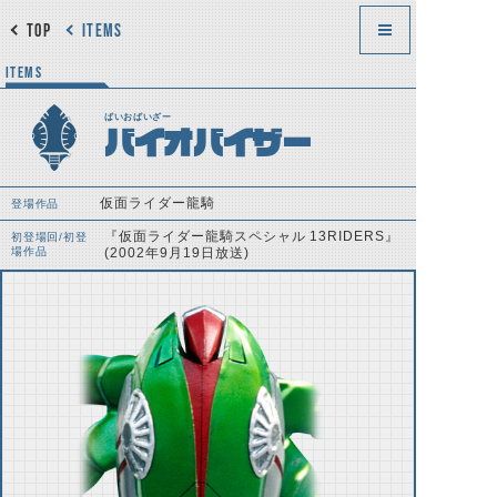
TOP
ITEMS
ITEMS
ばいおばいざー
バイオバイザー
仮面ライダー龍騎
登場作品
『仮面ライダー龍騎スペシャル 13RIDERS』
初登場回/初登
場作品
(2002年9月19日放送)