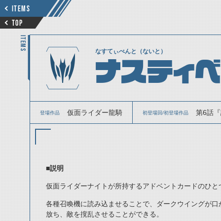
ITEMS
TOP
ITEMS
なすてぃべんと（ないと）
ナスティベ
仮面ライダー龍騎
第6話『
登場作品
初登場回/初登場作品
■説明
仮面ライダーナイトが所持するアドベントカードのひと
各種召喚機に読み込ませることで、ダークウイングが口
放ち、敵を撹乱させることができる。