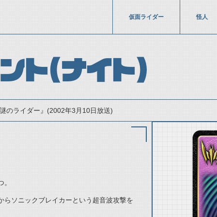
仮面ライダー
怪人
ント（ナイト）
謎のライダー』(2002年3月10日放送)
つ。
thumbnail Prev
からソニックブレイカーという超音波攻撃を