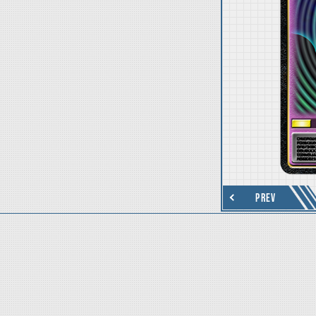
thumbnail Next
PREV