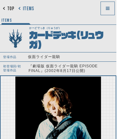
TOP
ITEMS
ITEMS
かーどでっき（りゅうが）
カードデッキ（リュウ
ガ）
仮面ライダー龍騎
登場作品
『劇場版 仮面ライダー龍騎 EPISODE
初登場回/初
登場作品
FINAL』(2002年8月17日公開)