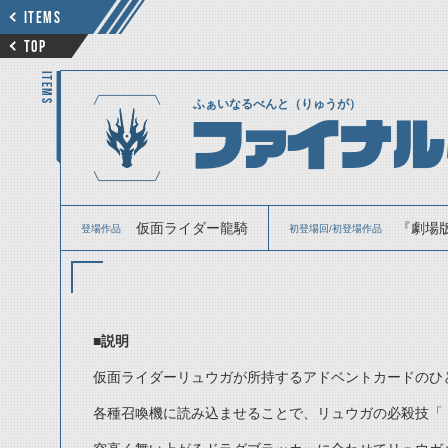
ITEMS
TOP
ITEMS
ふぁいなるべんと（りゅうが）
ファイナル
仮面ライダー龍騎
『劇場版
登場作品
初登場回/初登場作品
■説明
仮面ライダーリュウガが所持するアドベントカードのひ
各種召喚機に読み込ませることで、リュウガの必殺技「