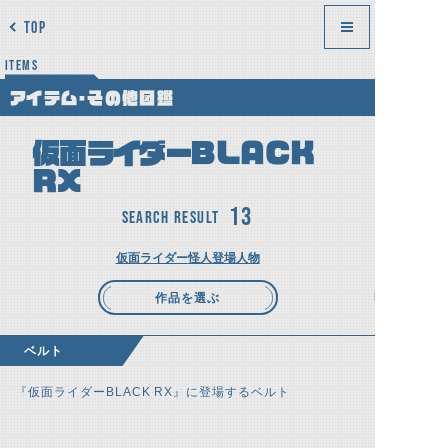
TOP
ITEMS
アイテム・その他図鑑
仮面ライダーBLACK
RX
13
SEARCH RESULT
仮面ライダー
怪人
登場人物
作品を選ぶ
ベルト
『仮面ライダーBLACK RX』に登場するベルト