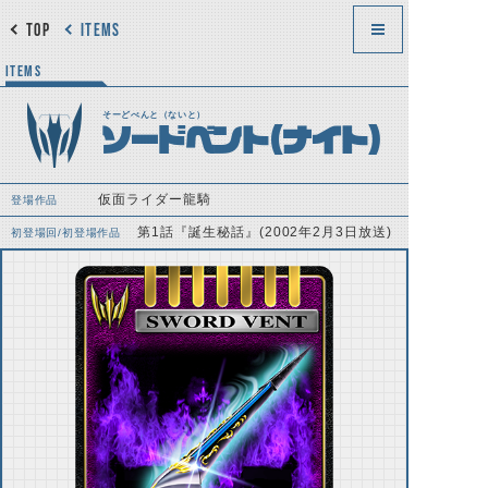
TOP
ITEMS
ITEMS
そーどべんと（ないと）
ソードベント（ナイト）
仮面ライダー龍騎
登場作品
第1話『誕生秘話』(2002年2月3日放送)
初登場回/初登場作品