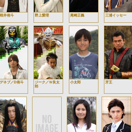
桜井侑斗
野上愛理
尾崎正義
三浦イッセー
デネブ／D侑斗
ジーク／Ｗ良太
小太郎
牙王
郎