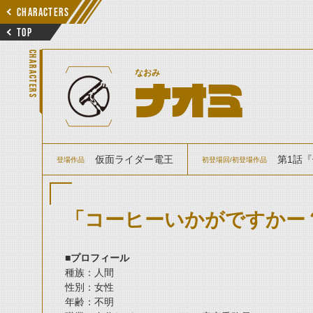
CHARACTERS
TOP
CHARACTERS
なおみ
ナオミ
仮面ライダー電王
第1話『
登場作品
初登場回/初登場作品
「コーヒーいかがですかー
■プロフィール
種族：人間
性別：女性
年齢：不明