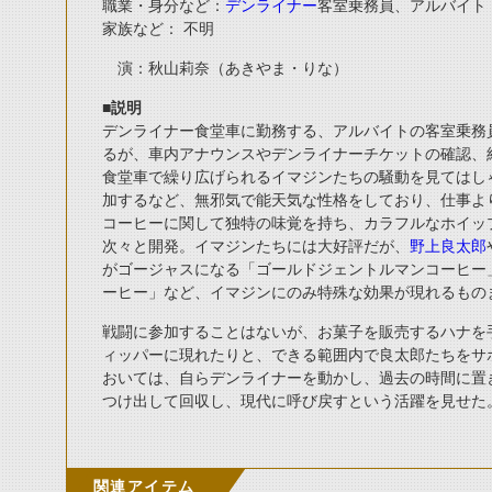
職業・身分など：
デンライナー
客室乗務員、アルバイト
家族など： 不明
演：秋山莉奈（あきやま・りな）
■説明
デンライナー食堂車に勤務する、アルバイトの客室乗務
るが、車内アナウンスやデンライナーチケットの確認、
食堂車で繰り広げられるイマジンたちの騒動を見てはし
加するなど、無邪気で能天気な性格をしており、仕事よ
コーヒーに関して独特の味覚を持ち、カラフルなホイッ
次々と開発。イマジンたちには大好評だが、
野上良太郎
がゴージャスになる「ゴールドジェントルマンコーヒー
ーヒー」など、イマジンにのみ特殊な効果が現れるもの
戦闘に参加することはないが、お菓子を販売するハナを
ィッパーに現れたりと、できる範囲内で良太郎たちをサ
おいては、自らデンライナーを動かし、過去の時間に置
つけ出して回収し、現代に呼び戻すという活躍を見せた
関連アイテム