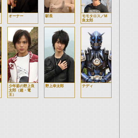
オーナー
駅長
モモタロス／M
良太郎
少年姿の野上良
野上幸太郎
テディ
太郎（超・電
王）