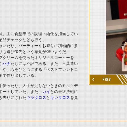
員。主に食堂車での調理・給仕を担当してい
納品チェックなども行う。
ゃいだり、パーティーやお祭りに積極的に参
りも遊び優先という感覚が強いようだ。
プクリームを使ったオリジナルコーヒーを
thumbnail Next
や
ハナ
たちには不評である。また、言葉遣い
」や、心をひとつにする「ベストフレンドコ
まで作り出している。
PREV
手伝ったり、人手が足りないときのミルクデ
ポートしていた。また、
カイ
との最終決戦に
き去りにされた
ウラタロス
と
キンタロス
を見
。