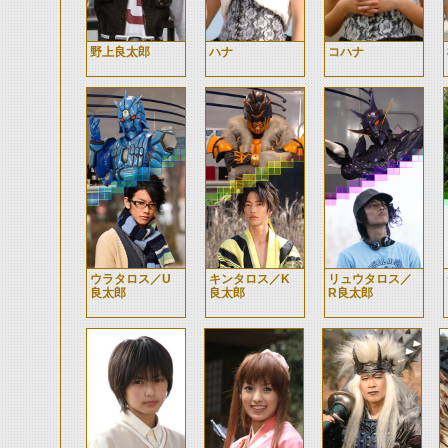
野上良太郎
ハナ
コハナ
ウラタロス／U
キンタロス／K
リュウタロス／
良太郎
良太郎
R良太郎