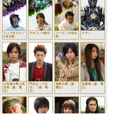
リュウタロス／
デネブ／D侑斗
ジーク／Ｗ良太
テディ
R良太郎
郎
少年姿の野上良
門矢士（つか
海東大樹（超・
光夏海（超・電
太郎（超・電
さ）（超・電
電王）
王）
王）
王）