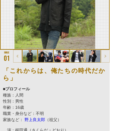
01
「これからは、俺たちの時代だか
ら」
■プロフィール
種族：人間
性別：男性
年齢：16歳
職業・身分など：不明
家族など：
野上良太郎
（祖父）
演：桜田通（さくらだ・どおり）