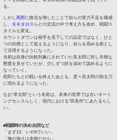
る。
しかし
死郎
に敗北を喫したことで自らの実力不足を痛感
し、
モモタロス
らとの交流の中で考え方を改め、戦闘ス
タイルも変化。
カウントダウンは相手を見下しての設定ではなく、ひと
つの目標として捉えるようになり、自らを高める術とし
て活用するようになった。
当初は自身の比較対象にされていた良太郎に対し辛辣な
態度を見せていたが、少しずつ絆を深めて認めるように
なっていく。
死郎たちとの戦いを終えたあとも、度々良太郎の助太刀
に現れるようになった。
なお“幸太郎”という名前は、未来の世界では古いネーミ
ングセンスらしく、現代における“田吾作”にあたるらし
い。
■戦闘時の決め台詞など
「まず10、いや8でいい」
「俺の強さは本物だから」