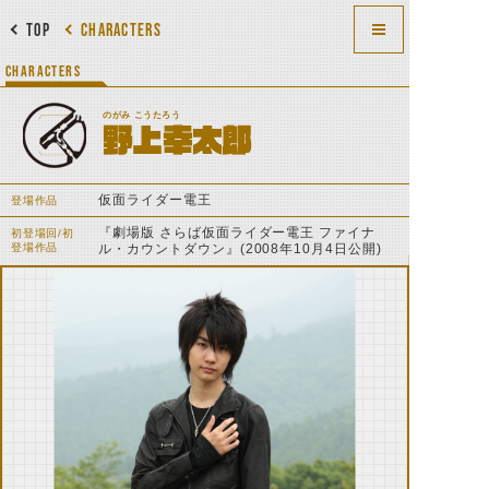
TOP
CHARACTERS
CHARACTERS
のがみ こうたろう
野上幸太郎
仮面ライダー電王
登場作品
『劇場版 さらば仮面ライダー電王 ファイナ
初登場回/初
登場作品
ル・カウントダウン』(2008年10月4日公開)