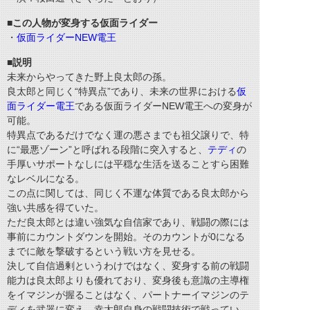
■この人物が変身する仮面ライダー
・
仮面ライダーNEW電王
■説明
未来からやってきた野上良太郎の孫。
良太郎と同じく“特異点”であり、未来の世界における
仮
面ライダー電王
である仮面ライダーNEW電王への変身が
可能。
特異点であるだけでなく運の悪さまでも祖父譲りで、特
に“最悪ゾーン”と呼ばれる段階に突入すると、
テディ
の
手厚いサポートなしには平穏な生活を送ることすら困難
なレベルになる。
この点に関しては、同じく不運な体質である良太郎から
強い共感を得ていた。
ただ良太郎とは違い強気な自信家であり、戦闘の際には
事前にカウントダウンを開始。そのカウントが0になる
までに敵を撃破するという戦い方を見せる。
決して自信過剰というわけではなく、変身する前の戦闘
能力は良太郎よりも優れており、変身後も意識の主導権
をイマジンが握ることはなく、パートナーイマジンのテ
ディを武器に変え、幸太郎自身の戦闘技術で戦ってい