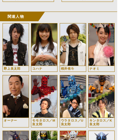
関連人物
野上良太郎
コハナ
桜井侑斗
ナオミ
オーナー
モモタロス／M
ウラタロス／U
キンタロス／K
良太郎
良太郎
良太郎