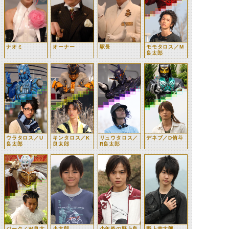
ナオミ
オーナー
駅長
モモタロス／M
良太郎
ウラタロス／U
キンタロス／K
リュウタロス／
デネブ／D侑斗
良太郎
良太郎
R良太郎
ジーク／Ｗ良太
小太郎
少年姿の野上良
野上幸太郎