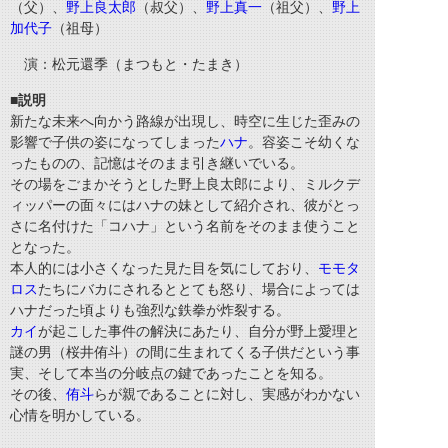
（父）、
野上良太郎
（叔父）、
野上真一
（祖父）、
野上
加代子
（祖母）
演：松元還季（まつもと・たまき）
■説明
新たな未来へ向かう路線が出現し、時空に生じた歪みの
影響で子供の姿になってしまった
ハナ
。容姿こそ幼くな
ったものの、記憶はそのまま引き継いでいる。
その場をごまかそうとした野上良太郎により、ミルクデ
ィッパーの面々にはハナの妹として紹介され、彼がとっ
さに名付けた「コハナ」という名前をそのまま使うこと
となった。
本人的には小さくなった見た目を気にしており、
モモタ
ロス
たちにバカにされるととても怒り、場合によっては
ハナだった頃よりも強烈な鉄拳が炸裂する。
カイ
が起こした事件の解決にあたり、自分が野上愛理と
謎の男（桜井侑斗）の間に生まれてくる子供だという事
実、そして本当の分岐点の鍵であったことを知る。
その後、
侑斗
らが親であることに対し、実感がわかない
心情を明かしている。