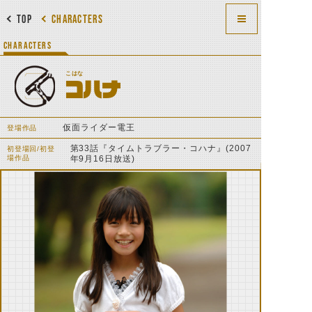
TOP
CHARACTERS
CHARACTERS
こはな
コハナ
仮面ライダー電王
登場作品
第33話『タイムトラブラー・コハナ』(2007
初登場回/初登
場作品
年9月16日放送)