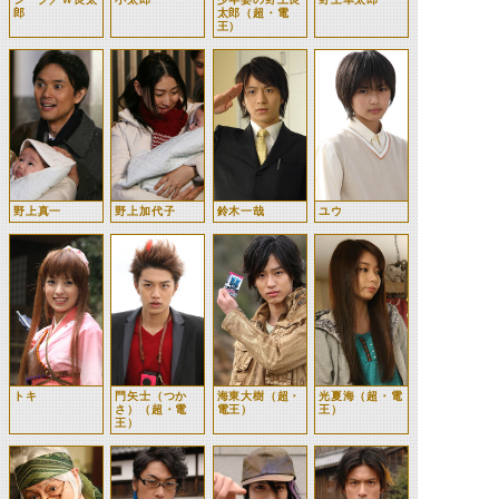
郎
太郎（超・電
王）
野上真一
野上加代子
鈴木一哉
ユウ
トキ
門矢士（つか
海東大樹（超・
光夏海（超・電
さ）（超・電
電王）
王）
王）