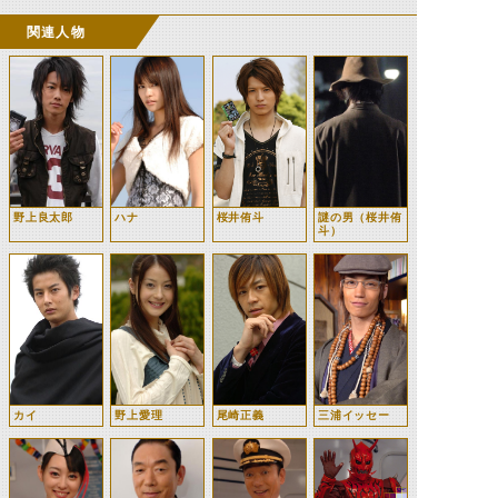
関連人物
野上良太郎
ハナ
桜井侑斗
謎の男（桜井侑
斗）
カイ
野上愛理
尾崎正義
三浦イッセー