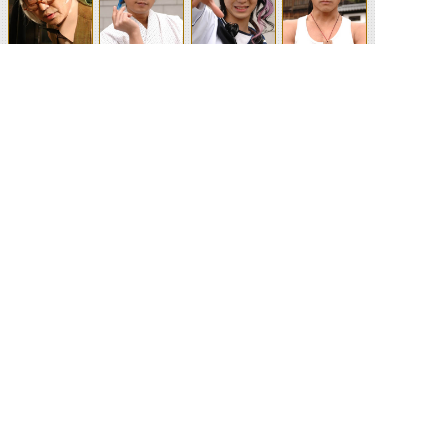
光栄次郎（超・
次狼（超・電
ラモン（超・電
力（超・電王）
電王）
王）
王）
黒木誠也
セーラ
死郎
ミミヒコ
クチヒコ
上原美来
黒崎レイジ