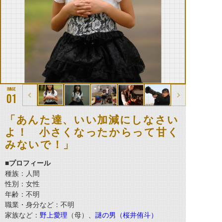
01
「あんた達、いい加減にしなさい
よ！ 小さくなったからって甘く
みないで！」
■プロフィール
種族：人間
性別：女性
年齢：不明
職業・身分など：不明
家族など：
野上愛理
（母）、
謎の男（桜井侑斗）