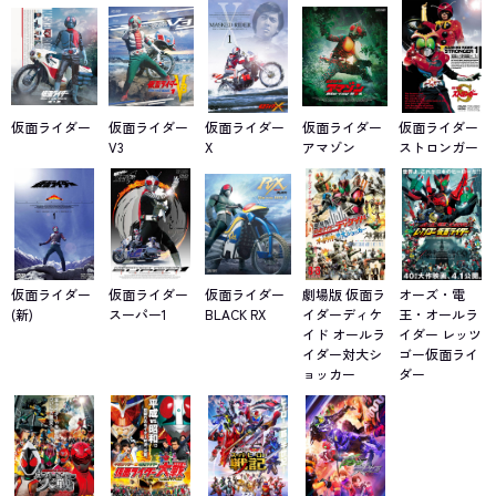
仮面ライダー
仮面ライダー
仮面ライダー
仮面ライダー
仮面ライダー
V3
X
アマゾン
ストロンガー
仮面ライダー
仮面ライダー
仮面ライダー
劇場版 仮面ラ
オーズ・電
(新)
スーパー1
BLACK RX
イダーディケ
王・オールラ
イド オールラ
イダー レッツ
イダー対大シ
ゴー仮面ライ
ョッカー
ダー