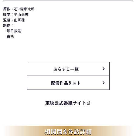
原作：石
森章太郎
ノ
脚本：平山公夫
監督：山田稔
制作：
毎日放送
東映
あらすじ一覧
配信作品リスト
東映公式番組サイト
相関図&各話詳細