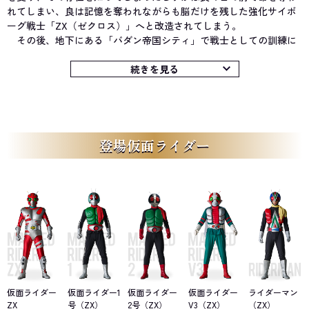
れてしまい、良は記憶を奪われながらも脳だけを残した強化サイボ
ーグ戦士「ZX（ゼクロス）」へと改造されてしまう。
その後、地下にある「バダン帝国シティ」で戦士としての訓練に
明け暮れ、そこで出会った三影英介とともに頭角を表し、将来を有
望視された良だったが、ある日、事故に巻き込まれたことで良とし
続きを見る
ての自我を取り戻してしまう。バダンのアジトを日本の阿修羅谷へ
と移動させる計画があったため、危険分子としてアジト共々処分さ
れることになった良だったが、既のところで脱出に成功。復讐を胸
に秘めて日本に帰国し、かつて交流のあった海堂肇博士の元を訪
ね、自身の肉体が改造されているという事実を知るのだった。
登場仮面ライダー
そして、組織の大幹部、「暗闇大使」の指示のもと、日本におけ
るバダンの大規模計画が始まる。物質とエネルギーを交換し、あら
ゆるものを一瞬で消滅させる「時空破断システム」の完成を狙い、
超エネルギー物質「バダンニウム84」の奪取を企てる暗闇大使だっ
たが、そこにかつて悪と戦った9人の戦士たち「仮面ライダー」が出
現。バダンへの復讐にのみ己の力を使っていた良は、彼らと交流し
たことで心を融和させ、正義の魂を宿していくのだった。そして三
影が変化した怪人、「タイガーロイド」との壮絶な決着を経て、9人
の仮面ライダーたちがバダンとの激戦を繰り広げようとする阿修羅
谷へと赴く。良は暗闇大使を前に高々と「仮面ライダーZX（ゼクロ
仮面ライダー
仮面ライダー1
仮面ライダー
仮面ライダー
ライダーマン
ス）」を名乗り、正義の戦士の仲間入りを果たすのだった。
ZX
号（ZX）
2号（ZX）
V3（ZX）
（ZX）