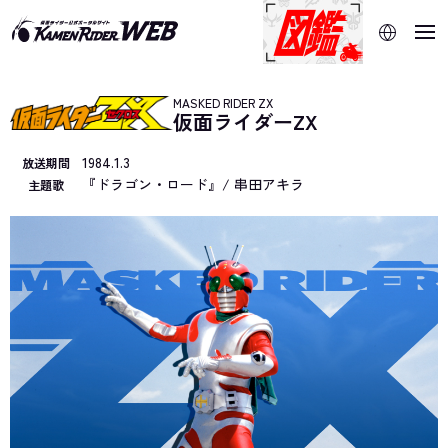
当サイトでは、機械的な自動翻訳サービスを使用していま
す。指定した言語に切り替わらないページは、ブラウザの翻
訳機能をご利用ください。
MASKED RIDER ZX
仮面ライダーZX
1984.1.3
放送期間
『ドラゴン・ロード』/ 串田アキラ
主題歌