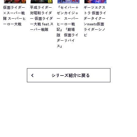
仮面ライダー
平成ライダー
『セイバー＋
ギーツエクス
×スーパー戦
対昭和ライダ
ゼンカイジャ
トラ 仮面ライ
隊 スーパーヒ
ー 仮面ライダ
ー スーパー
ダータイクー
ーロー大戦
ー大戦 feat.ス
ヒーロー戦
ンmeets仮面
ーパー戦隊
記』『劇場
ライダーシノ
版 仮面ライ
ビ
ダーリバイ
ス』
シリーズ紹介に戻る