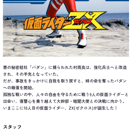
悪の秘密結社「バダン」に捕らわれた村雨良は、強化兵士へと改造
され、その手先となっていた。
だが、事故をきっかけに自我を取り戻すと、姉の命を奪ったバダン
への報復を開始。
孤独な戦いの中、人々の自由を守るために戦う9人の仮面ライダーと
出会い、復讐心を乗り越えて大幹部・暗闇大使との決戦に向かう。
いまここに10人目の仮面ライダー、ZX(ゼクロス)が誕生した！
スタッフ