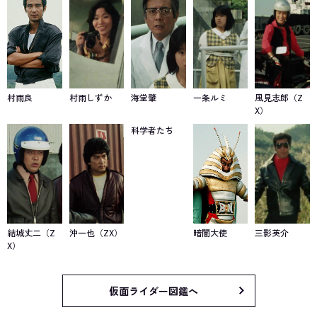
村雨良
村雨しずか
海堂肇
一条ルミ
風見志郎（Z
X）
科学者たち
結城丈二（Z
沖一也（ZX）
暗闇大使
三影英介
X）
仮面ライダー図鑑へ