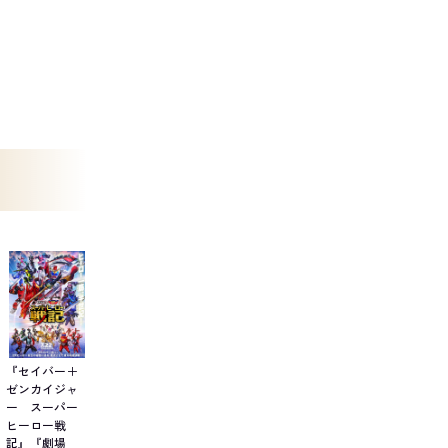
『セイバー＋
ゼンカイジャ
ー スーパー
ヒーロー戦
記』『劇場