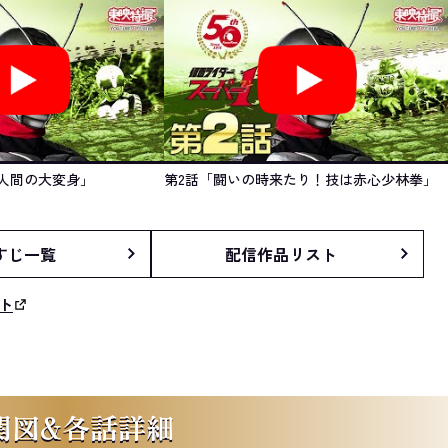
人間の大変身」
第2話「闘いの時来たり！技は赤心少林拳」
すじ一覧
配信作品リスト
ト
関図&各話詳細