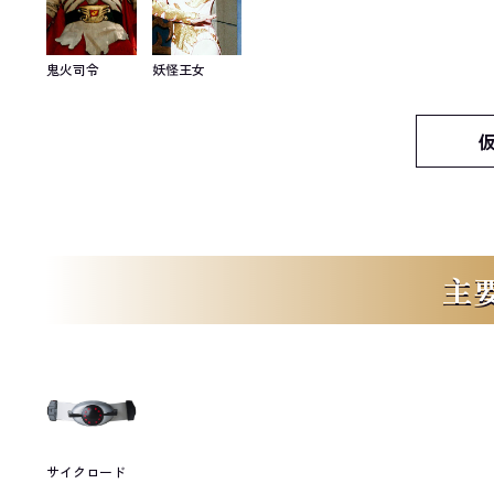
鬼火司令
妖怪王女
主
サイクロード