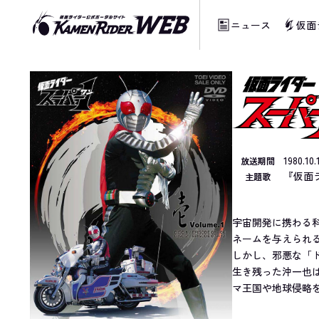
ニュース
仮面
当サイトでは、機械的な自動翻訳サービスを
1980.1
放送期間
『仮面ラ
主題歌
宇宙開発に携わる
ネームを与えられ
しかし、邪悪な「
生き残った沖一也
マ王国や地球侵略