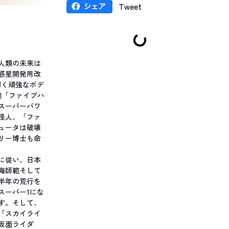
Tweet
人類の未来は
惑星開発用改
輝く頑強なボデ
腕「ファイブハ
スーパーパワ
怪人、「ファ
ュータは破壊
リー博士も命
に従い、日本
海師範そして
半年の荒行を
スーパー1にな
す。そして、
「スカイライ
仮面ライダ