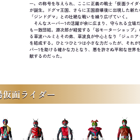
ー〟の称号を与えられ、ここに正義の戦士「仮面ライダ
が誕生。ドグマ王国、さらに王国崩壊後に出現した新た
「ジンドグマ」との壮絶な戦いを繰り広げていく。
そんなスーパー1の活躍が余に広まり、守られる立場
も一致団結。源次郎が経営する「谷モーターショップ」
る草波ハルミとその弟、草波良が中心となり「ジュニア
を結成する。ひとつひとつは小さな力だったが、それが
パー1を助ける確かな力となり、悪を許さぬ平和な世界
献するのだった。
場仮面ライダー