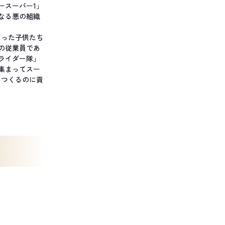
ースーパー1」
なる悪の組織
だった子供たち
の従業員であ
ライダー隊」
集まってスー
をつくるのに貢