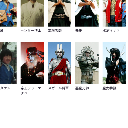
波良
ヘンリー博士
玄海老師
弁慶
水沼マサコ
中タケシ
帝王テラーマ
メガール将軍
悪魔元帥
魔女参謀
クロ