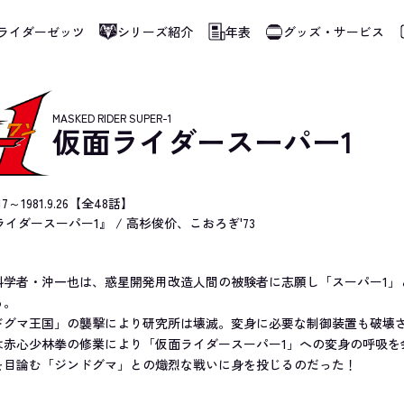
ライダーゼッツ
シリーズ紹介
年表
グッズ・サービス
使用しています。指定した言語に切り替わらないページは、ブラウザの翻訳機能をご
MASKED RIDER SUPER-1
仮面ライダースーパー1
0.17～1981.9.26【全48話】
イダースーパー1』 / 高杉俊价、こおろぎ'73
科学者・沖一也は、惑星開発用改造人間の被験者に志願し「スーパー1」
る。
ドグマ王国」の襲撃により研究所は壊滅。変身に必要な制御装置も破壊
は赤心少林拳の修業により「仮面ライダースーパー1」への変身の呼吸を
を目論む「ジンドグマ」との熾烈な戦いに身を投じるのだった！