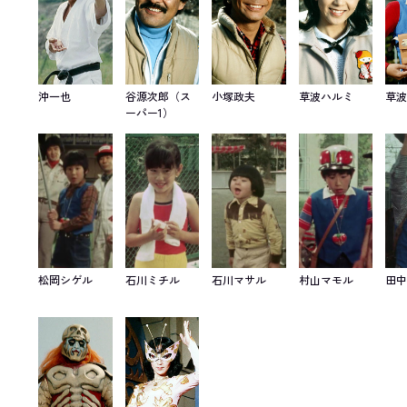
沖一也
谷源次郎（ス
小塚政夫
草波ハルミ
草
ーパー1）
松岡シゲル
石川ミチル
石川マサル
村山マモル
田