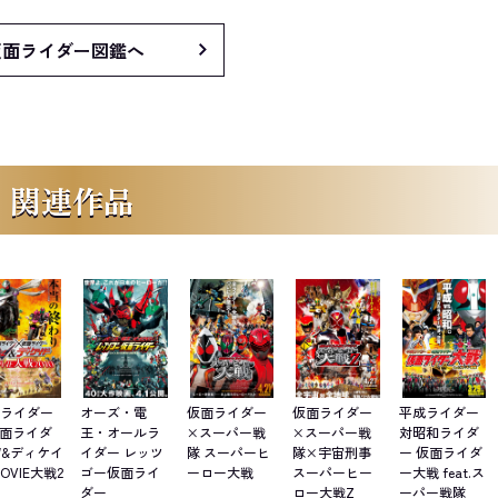
仮面ライダー図鑑へ
関連作品
面ライダー
オーズ・電
仮面ライダー
仮面ライダー
平成ライダー
仮面ライダ
王・オールラ
×スーパー戦
×スーパー戦
対昭和ライダ
W&ディケイ
イダー レッツ
隊 スーパーヒ
隊×宇宙刑事
ー 仮面ライダ
MOVIE大戦2
ゴー仮面ライ
ーロー大戦
スーパーヒー
ー大戦 feat.ス
ダー
ロー大戦Z
ーパー戦隊