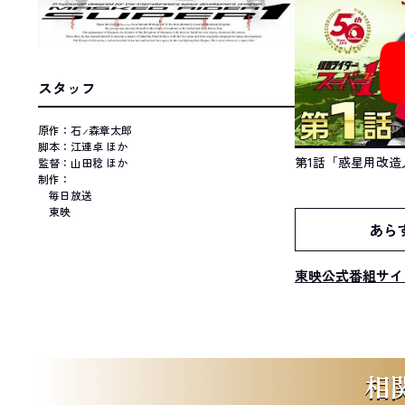
スタッフ
原作：石
森章太郎
ノ
脚本：江連卓 ほか
第1話「惑星用改造
監督：山田稔 ほか
制作：
毎日放送
東映
あら
東映公式番組サイ
相