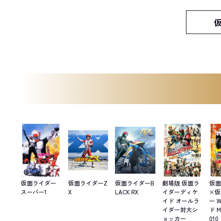
仮面ライダー
仮面ライダーZ
仮面ライダーB
劇場版 仮面ラ
仮
スーパー1
X
LACK RX
イダーディケ
×
イド オールラ
ー 
イダー対大シ
ド 
ョッカー
010