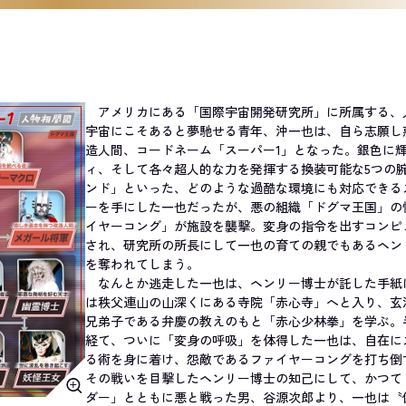
アメリカにある「国際宇宙開発研究所」に所属する、
宇宙にこそあると夢馳せる青年、沖一也は、自ら志願し
造人間、コードネーム「スーパー1」となった。銀色に
ィ、そして各々超人的な力を発揮する換装可能な5つの
ンド」といった、どのような過酷な環境にも対応できる
ーを手にした一也だったが、悪の組織「ドグマ王国」の
イヤーコング」が施設を襲撃。変身の指令を出すコンピ
され、研究所の所長にして一也の育ての親でもあるヘン
を奪われてしまう。
なんとか逃走した一也は、ヘンリー博士が託した手紙
は秩父連山の山深くにある寺院「赤心寺」へと入り、玄
兄弟子である弁慶の教えのもと「赤心少林拳」を学ぶ。
経て、ついに「変身の呼吸」を体得した一也は、自在に
る術を身に着け、怨敵であるファイヤーコングを打ち倒
その戦いを目撃したヘンリー博士の知己にして、かつて
ダー」とともに悪と戦った男、谷源次郎より、一也は〝