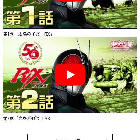
第1話「太陽の子だ！RX」
第2話「光を浴びて！RX」