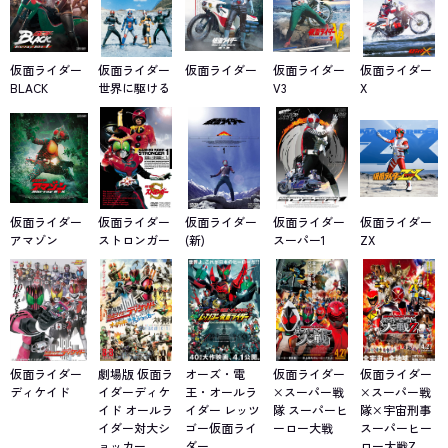
仮面ライダー
仮面ライダー
仮面ライダー
仮面ライダー
仮面ライダー
BLACK
世界に駆ける
V3
X
仮面ライダー
仮面ライダー
仮面ライダー
仮面ライダー
仮面ライダー
アマゾン
ストロンガー
(新)
スーパー1
ZX
仮面ライダー
劇場版 仮面ラ
オーズ・電
仮面ライダー
仮面ライダー
ディケイド
イダーディケ
王・オールラ
×スーパー戦
×スーパー戦
イド オールラ
イダー レッツ
隊 スーパーヒ
隊×宇宙刑事
イダー対大シ
ゴー仮面ライ
ーロー大戦
スーパーヒー
ョッカー
ダー
ロー大戦Z