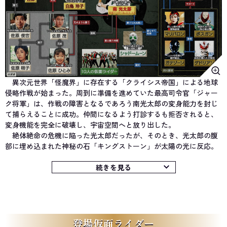
異次元世界「怪魔界」に存在する「クライシス帝国」による地球
侵略作戦が始まった。周到に準備を進めていた最高司令官「ジャー
ク将軍」は、作戦の障害となるであろう南光太郎の変身能力を封じ
て捕らえることに成功。仲間になるよう打診するも拒否されると、
変身機能を完全に破壊し、宇宙空間へと放り出した。
絶体絶命の危機に陥った光太郎だったが、そのとき、光太郎の腹
部に埋め込まれた神秘の石「キングストーン」が太陽の光に反応。
不思議なことが起こり、彼は新たな姿である「仮面ライダーBLACK
RX」へと進化を果たす。こうしてRXとクライシスによる新たな戦い
続きを見る
が幕を開けた。
四大隊長である「マリバロン」「ボスガン」「ガテゾーン」「ゲ
ドリアン」が率いる「怪魔戦士」たちは強敵揃いだったが、光太郎
は哀しみの力で「ロボライダー」、怒りの力で「バイオライダー」
へのフォームチェンジ能力を得て、これに対抗。さらに、ジャーク
登場仮面ライダー