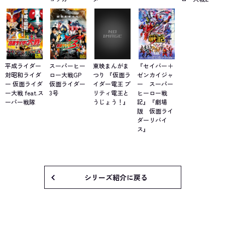
平成ライダー
スーパーヒー
東映まんがま
『セイバー＋
対昭和ライダ
ロー大戦GP
つり 『仮面ラ
ゼンカイジャ
ー 仮面ライダ
仮面ライダー
イダー電王 プ
ー スーパー
ー大戦 feat.ス
3号
リティ電王と
ヒーロー戦
ーパー戦隊
うじょう！』
記』『劇場
版 仮面ライ
ダーリバイ
ス』
シリーズ紹介に戻る