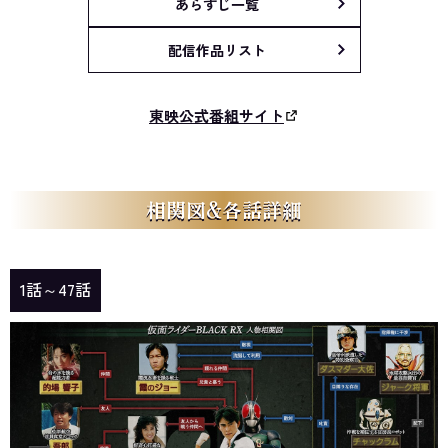
あらすじ一覧
配信作品リスト
東映公式番組サイト
相関図&各話詳細
1話～47話