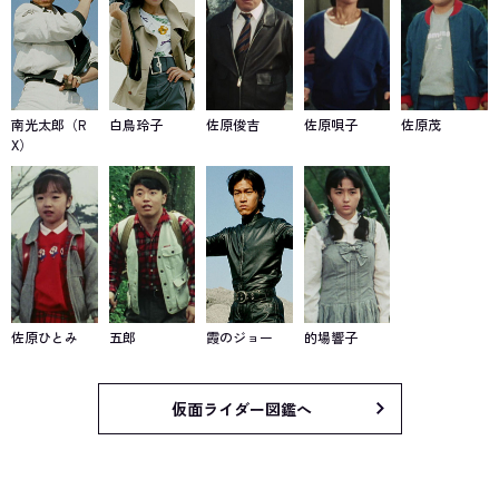
南光太郎（R
白鳥玲子
佐原俊吉
佐原唄子
佐原茂
X）
佐原ひとみ
五郎
霞のジョー
的場響子
仮面ライダー図鑑へ