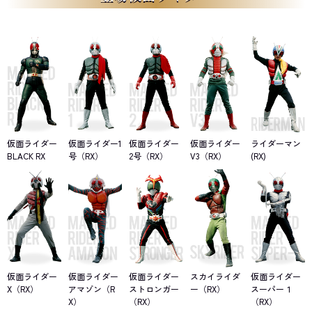
将軍の手により蘇った、過去の記憶を失いRXとの戦いだけを求めた
「シャドームーン」とも決着をつける。
そんななか、クライシスに皇帝の特別査察官として「ダスマダー
大佐」が赴任。より本格的な侵攻作戦が始まろうとしていたが、世
界中に散っていた正義の戦士たちもそんな状況を黙って見ているわ
けがなかった。「仮面ライダー1号」を代表する10人の仮面ライダー
たちが日本へと集結し、光太郎に助力。11人の仮面ライダーたちと
クライシスによる、過去に類を見ない最大規模の総力戦が今、始ま
る！
仮面ライダー
仮面ライダー1
仮面ライダー
仮面ライダー
ライダーマン
BLACK RX
号（RX）
2号（RX）
V3（RX）
(RX)
仮面ライダー
仮面ライダー
仮面ライダー
スカイライダ
仮面ライダー
X（RX）
アマゾン（R
ストロンガー
ー（RX）
スーパー１
X）
（RX）
（RX）