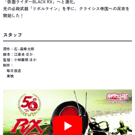
「仮面ライダーBLACK RX」へと進化。
光の必殺武器「リボルケイン」を手に、クライシス帝国への反攻を
開始した！
スタッフ
原作：石
森章太郎
ノ
脚本：江連卓 ほか
監督：小林義明 ほか
制作：
毎日放送
東映