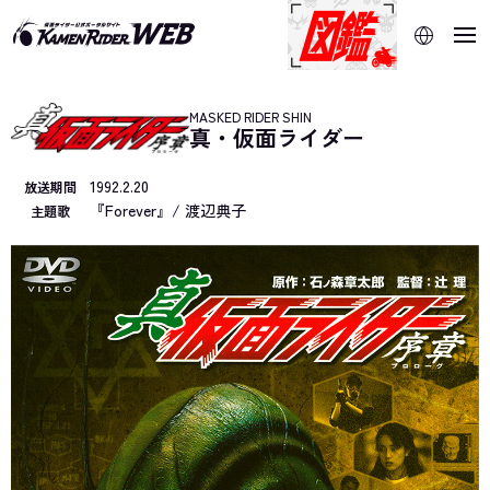
当サイトでは、機械的な自動翻訳サービスを使用していま
す。指定した言語に切り替わらないページは、ブラウザの翻
訳機能をご利用ください。
MASKED RIDER SHIN
真・仮面ライダー
1992.2.20
放送期間
『Forever』/ 渡辺典子
主題歌