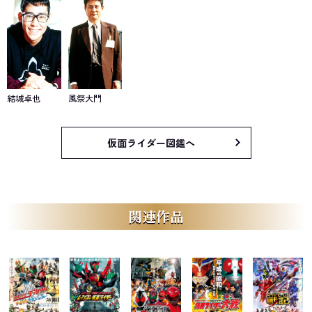
結城卓也
風祭大門
仮面ライダー図鑑へ
関連作品