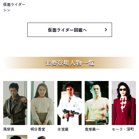
ンの前に現れた改造兵士レベル2との再戦に臨む。
仮面ライダー
そして、CIA本部が真の処分を決定。新たな武装部隊を率いた深町
シン
もシンの元へと迫り、事態は風雲急を告げるのだった。
仮面ライダー図鑑へ
主要登場人物一覧
風祭真
明日香愛
氷室巌
鬼塚義一
セーラ・深町