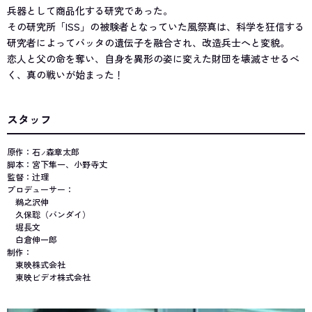
兵器として商品化する研究であった。
その研究所「ISS」の被験者となっていた風祭真は、科学を狂信する
研究者によってバッタの遺伝子を融合され、改造兵士へと変貌。
恋人と父の命を奪い、自身を異形の姿に変えた財団を壊滅させるべ
く、真の戦いが始まった！
スタッフ
原作：石
森章太郎
ノ
脚本：宮下隼一、小野寺丈
監督：辻理
プロデューサー：
鵜之沢伸
久保聡（バンダイ）
堀長文
白倉伸一郎
制作：
東映株式会社
東映ビデオ株式会社