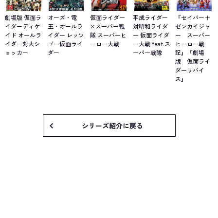
劇場版 仮面ラ
オーズ・電
仮面ライダー
平成ライダー
『セイバー＋
イダーディケ
王・オールラ
×スーパー戦
対昭和ライダ
ゼンカイジャ
イド オールラ
イダー レッツ
隊 スーパーヒ
ー 仮面ライダ
ー スーパー
イダー対大シ
ゴー仮面ライ
ーロー大戦
ー大戦 feat.ス
ヒーロー戦
ョッカー
ダー
ーパー戦隊
記』『劇場
版 仮面ライ
ダーリバイ
ス』
シリーズ紹介に戻る