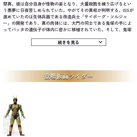
祭真。彼は自分自身が怪物の姿となり、大量殺戮を繰り広げるとい
う悪夢に日夜苦しめられていた。やがてその真相が判明する。ISSが
進めていたのは生体兵器である改造兵士「サイボーグ・ソルジャ
ー」の開発であり、真の肉体には、大門の同士である鬼塚の手によ
ってバッタの遺伝子が体内に密かに移植されていた。そして、鬼塚
の肉体にも同様の手術が施されており、これにより鬼塚は異形の怪
物の姿となり暴走。夜な夜な街に出没しては人々を襲っていた。こ
続きを見る
の鬼塚の記憶が、バッタの持つ呼応反応という能力により真に伝達
されていたのである。
だが、サイボーグ・ソルジャーの存在は「CIA」に知られており、
これを危険視する工作員、セーラ・深町率いる武装部隊が鬼塚を襲
撃。彼の命が絶たれてしまうと、その場にいた真も呼応反応の影響
登場仮面ライダー
により自らの身に危険を感じ異形の戦士「仮面ライダーシン」へと
変貌してしまう。だが、額に第3の眼を宿すシンは暴走することなく
理性を保っており、突如現れてCIAの武装部隊を蹂躙した「改造兵士
レベル2」と激しいバトルを繰り広げ、この光景を見た深町もとりあ
えずは真を見逃す決断を下す。
その後、ISS所長の氷室巖が真をサイボーグ・ソルジャーの新たな
商品サンプルとして拘束しようと目論み、このときに繰り広げられ
た攻防により、真を親身になって支え愛を育んだ女性、明日香愛が
落命。怒りの真はシンの姿となって氷室に牙を剥き、さらに再びシ