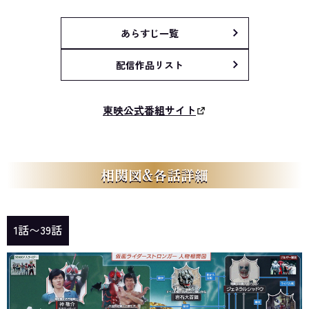
あらすじ一覧
配信作品リスト
東映公式番組サイト
相関図&各話詳細
1話〜39話