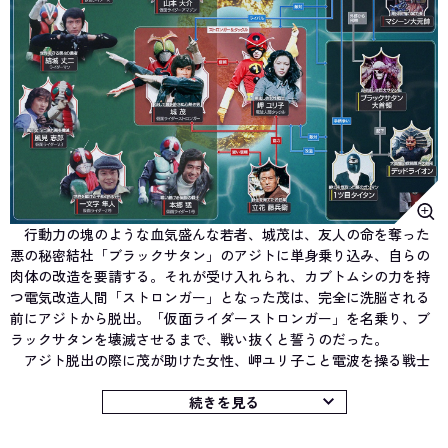
行動力の塊のような血気盛んな若者、城茂は、友人の命を奪った
悪の秘密結社「ブラックサタン」のアジトに単身乗り込み、自らの
肉体の改造を要請する。それが受け入れられ、カブトムシの力を持
つ電気改造人間「ストロンガー」となった茂は、完全に洗脳される
前にアジトから脱出。「仮面ライダーストロンガー」を名乗り、ブ
ラックサタンを壊滅させるまで、戦い抜くと誓うのだった。
アジト脱出の際に茂が助けた女性、岬ユリ子こと電波を操る戦士
「電波人間タックル」、多くの仮面ライダーを育ててきた名伯楽、
立花藤兵衛という仲間とともに、ブラックサタンの怪人「奇械人」
続きを見る
との戦いの日々を送る茂。
一方のブラックサタン側は一枚岩ではなかった。大幹部の「１ツ