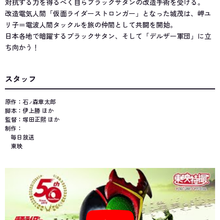
対抗する力を得るべく自らブラックサタンの改造手術を受ける。
改造電気人間「仮面ライダーストロンガー」となった城茂は、岬ユ
リ子＝電波人間タックルを旅の仲間として共闘を開始。
日本各地で暗躍するブラックサタン、そして「デルザー軍団」に立
ち向かう！
スタッフ
原作：石
森章太郎
ノ
脚本：伊上勝 ほか
監督：塚田正熙 ほか
制作：
毎日放送
東映