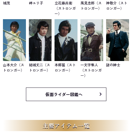
城茂
岬ユリ子
立花藤兵衛
風見志郎（ス
神敬介（スト
（ストロンガ
トロンガー）
ロンガー）
ー）
山本大介（ス
結城丈二（ス
本郷猛（スト
一文字隼人
謎の紳士
トロンガー）
トロンガー）
ロンガー）
（ストロンガ
ー）
仮面ライダー図鑑へ
主要アイテム一覧