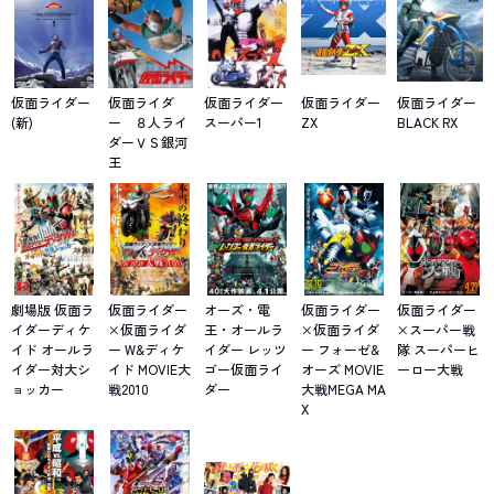
仮面ライダー
仮面ライダ
仮面ライダー
仮面ライダー
仮面ライダー
(新)
ー ８人ライ
スーパー1
ZX
BLACK RX
ダーＶＳ銀河
王
劇場版 仮面ラ
仮面ライダー
オーズ・電
仮面ライダー
仮面ライダー
イダーディケ
×仮面ライダ
王・オールラ
×仮面ライダ
×スーパー戦
イド オールラ
ー W&ディケ
イダー レッツ
ー フォーゼ&
隊 スーパーヒ
イダー対大シ
イド MOVIE大
ゴー仮面ライ
オーズ MOVIE
ーロー大戦
ョッカー
戦2010
ダー
大戦MEGA MA
X