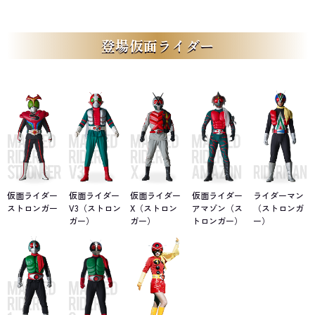
目タイタン」がストロンガーに敗北した後、外部組織より大幹部と
して招聘された「ジェネラルシャドウ」が、己の待遇に不満を感じ
クーデターを画策。ストロンガーが「ブラックサタン大首領」と激
登場仮面ライダー
突するように企て、結果、ブラックサタン大首領は倒れ、組織は壊
滅した。
こうして目的を成就させた茂だったが、ジェネラルシャドウは故
郷の魔の国から仲間の「改造魔人」たちを呼び寄せると、新たに
「デルザー軍団」を結成。実力者揃いの軍団員たちは、リーダーの
証となる「ストロンガーの首」を狙う。
電気エネルギーの効かない改造魔人たちを相手に苦戦を強いられ
るストロンガー。ついにはユリ子がこの苛烈な戦いの犠牲となり、
若い命を散らしてしまった。
悲しみを乗り越え、立花とともに打倒デルザー軍団への思いを新
仮面ライダー
仮面ライダー
仮面ライダー
仮面ライダー
ライダーマン
たにした茂。そして、元ブラックサタンの科学者だった正木洋一郎
ストロンガー
V3（ストロン
X（ストロン
アマゾン（ス
（ストロンガ
博士から「超電子ダイナモ」を与えられたことで、ようやく改造魔
ガー）
ガー）
トロンガー）
ー）
人たちと同等に戦う術を得るのだった。
ひとり、またひとりと改造魔人を撃破していくストロンガー。だ
が、デルザー軍団もこの状況を打破すべく、「マシーン大元帥」を
はじめとする新たな改造魔人たちが現れ、ストロンガーの命を狙う
だけでなく、日本の壊滅まで企てようとする。
一大決戦の予感がするなか、日本を離れ世界各地に散っていた仮