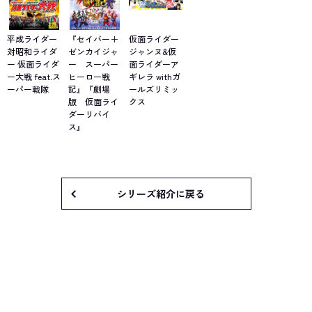
平成ライダー
『セイバー＋
仮面ライダー
対昭和ライダ
ゼンカイジャ
ジャンヌ&仮
ー 仮面ライダ
ー スーパー
面ライダーア
ー大戦 feat.ス
ヒーロー戦
ギレラ withガ
ーパー戦隊
記』『劇場
ールズリミッ
版 仮面ライ
クス
ダーリバイ
ス』
シリーズ紹介に戻る