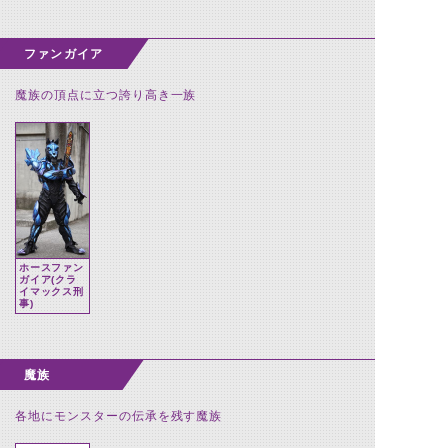
ファンガイア
魔族の頂点に立つ誇り高き一族
ホースファン
ガイア(クラ
イマックス刑
事)
魔族
各地にモンスターの伝承を残す魔族