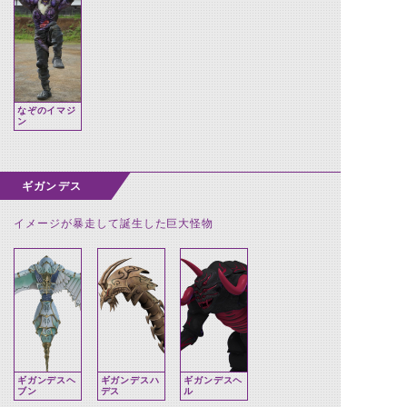
なぞのイマジ
ン
ギガンデス
イメージが暴走して誕生した巨大怪物
ギガンデスヘ
ギガンデスハ
ギガンデスヘ
ブン
デス
ル