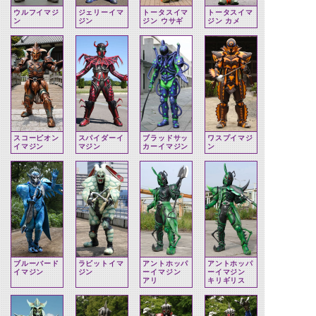
ウルフイマジ
ジェリーイマ
トータスイマ
トータスイマ
ン
ジン
ジン ウサギ
ジン カメ
スコーピオン
スパイダーイ
ブラッドサッ
ワスプイマジ
イマジン
マジン
カーイマジン
ン
ブルーバード
ラビットイマ
アントホッパ
アントホッパ
イマジン
ジン
ーイマジン
ーイマジン
アリ
キリギリス