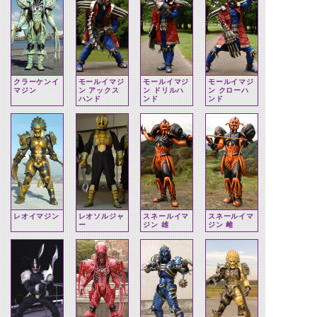
クラーケンイ
モールイマジ
モールイマジ
モールイマジ
マジン
ン アックス
ン ドリルハ
ン クローハ
ハンド
ンド
ンド
レオイマジン
レオソルジャ
スネールイマ
スネールイマ
ー
ジン 雄
ジン 雌