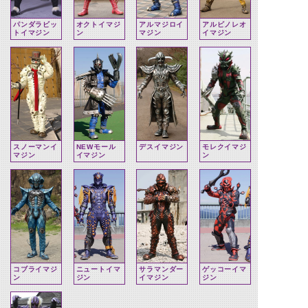
パンダラビッ
オクトイマジ
アルマジロイ
アルビノレオ
トイマジン
ン
マジン
イマジン
スノーマンイ
NEWモール
デスイマジン
モレクイマジ
マジン
イマジン
ン
コブライマジ
ニュートイマ
サラマンダー
ゲッコーイマ
ン
ジン
イマジン
ジン