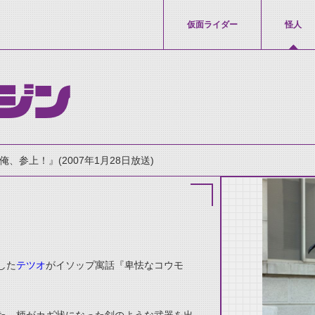
仮面ライダー
怪人
ジン
俺、参上！』(2007年1月28日放送)
した
テツオ
がイソップ寓話『卑怯なコウモ
thumbnail Prev