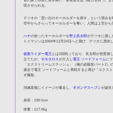
背の翼で自在に宙を舞い、衝撃波を放つ能力を持つ。ま
現させられる。
テツオの「思い出のキーホルダーを探す」という望みを
空中からさらってキーホルダーを奪い、人間は上空から
ハナ
の拾ったキーホルダーを
野上良太郎
がテツオに渡し
トイマジンは2004年12月24日へと飛び、テツオ
に憑依
仮面ライダー電王
とは2回戦っており、良太郎が初変身
立てたが、
モモタロス
が介入し
電王 ソードフォーム
にフ
「エクストリームスラッシュ」（俺の必殺技パート2）
過去で電王 ソードフォームと再戦すると再び「エクス
ず爆散。
消滅直後にイメージが暴走し、
ギガンデスヘブン
が誕生
身長：190.0cm
体重：117.0kg