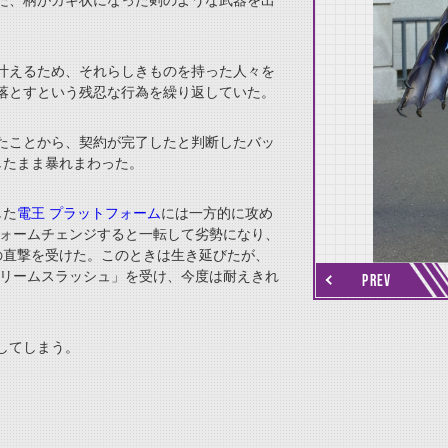
た、柄がカギ状になった剣のような武器を出
叶えるため、それらしきものを持った人々を
落とすという残忍な行為を繰り返していた。
たことから、契約が完了したと判断したバッ
したまま暴れまわった。
した
電王 プラットフォーム
には一方的に攻め
thumbnail Next
ォームチェンジすると一転して劣勢になり、
の直撃を受けた。このときは生き延びたが、
トリームスラッシュ」を受け、今度は耐えきれ
PREV
してしまう。