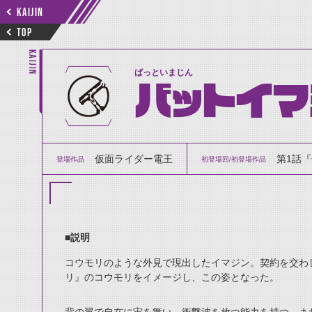
KAIJIN
TOP
KAIJIN
ばっといまじん
バットイマ
仮面ライダー電王
第1話『
登場作品
初登場回/初登場作品
■説明
コウモリのような外見で現出したイマジン。契約を交わ
リ』のコウモリをイメージし、この姿となった。