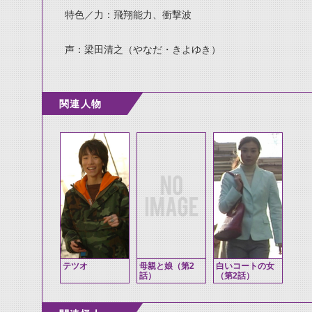
特色／力：飛翔能力、衝撃波
声：梁田清之（やなだ・きよゆき）
関連人物
テツオ
母親と娘（第2
白いコートの女
話）
（第2話）